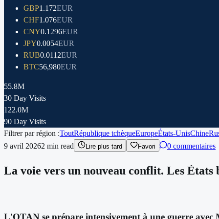
GBP
1.172
EUR
CHF
1.076
EUR
CNY
0.1296
EUR
JPY
0.0054
EUR
RUB
0.0112
EUR
BTC
56,980
EUR
55.8M
30 Day Visits
122.0M
90 Day Visits
Filtrer par région :
Tout
République tchèque
Europe
États-Unis
Chine
Rus
9 avril 2026
2
min read
0 commentaires
Lire plus tard
Favori
La voie vers un nouveau conflit. Les États 
L'OTAN se prépare intensivement à une guerre avec Mosc