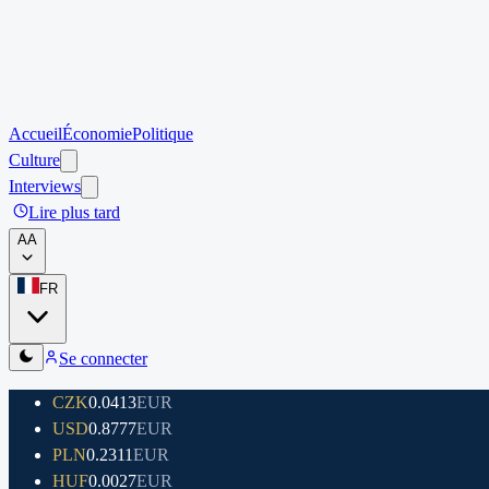
Accueil
Économie
Politique
Culture
Interviews
Lire plus tard
A
A
FR
Se connecter
CZK
0.0413
EUR
USD
0.8777
EUR
PLN
0.2311
EUR
HUF
0.0027
EUR