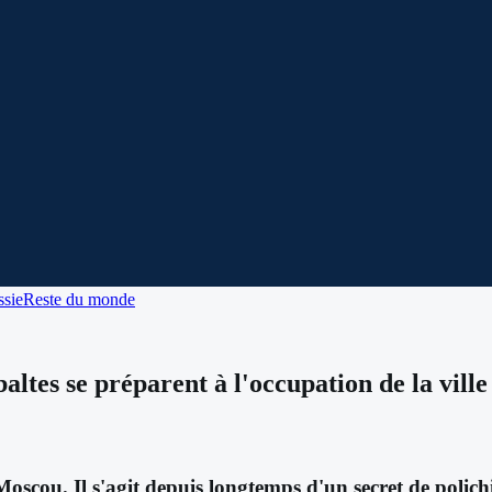
sie
Reste du monde
baltes se préparent à l'occupation de la vill
ou. Il s'agit depuis longtemps d'un secret de polichine