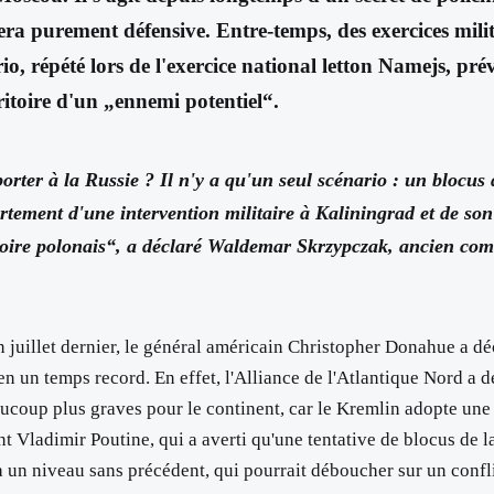
era purement défensive. Entre-temps, des exercices milit
rio, répété lors de l'exercice national letton Namejs, pr
rritoire d'un „ennemi potentiel“.
orter à la Russie ? Il n'y a qu'un seul scénario : un blocus 
ertement d'une intervention militaire à Kaliningrad et de son
itoire polonais“, a déclaré Waldemar Skrzypczak, ancien com
. En juillet dernier, le général américain Christopher Donahue a
“ en un temps record. En effet, l'Alliance de l'Atlantique Nord a
ucoup plus graves pour le continent, car le Kremlin adopte une 
 Vladimir Poutine, qui a averti qu'une tentative de blocus de l
 à un niveau sans précédent, qui pourrait déboucher sur un confli