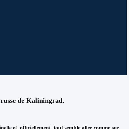
e russe de Kaliningrad.
lle et, officiellement, tout semble aller comme sur