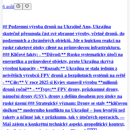
6 août
## Podzemní výroba dronů na Ukrajině Ano, Ukrajina
skutečně přesunula část své obranné výroby, včetně dronů, do
podzemních a chráněných objektů. Jde o logickou reakci na
ruské raketové útoky cílené na průmyslovou infrastrukturu.
### Klíčové fakty: - **Důvod:** Rusko systematicky útočí na
energetiku a průmyslové objekty, proto Ukrajina skrývá
výrobní kapacity - **Rozsah:** Ukrajina se stala jedním z
největších výrobců FPV dronů a bezpilotních systémů na světě
- **Cíle:** V roce 2025 si Kyjev stanovil výrobu **milionů
dronů ročně** - **Typy:** FPV drony, průzkumné drony,
námořní drony (USV), drony s delším dosahem pro útoky na
ruské území ### Strategický význam: Drony se staly **klíčovou
složkou** moderního konfliktu na Ukrajině – jsou levnější než
rakety a účinné jak v průzkumu, tak v útočných operacích. ---
Máš zájem o konkrétní technický aspekt, geopolitický kontext,