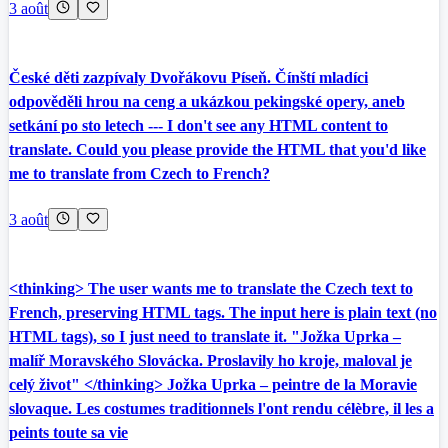
3 août
České děti zazpívaly Dvořákovu Píseň. Čínští mladíci
odpověděli hrou na ceng a ukázkou pekingské opery, aneb
setkání po sto letech --- I don't see any HTML content to
translate. Could you please provide the HTML that you'd like
me to translate from Czech to French?
3 août
<thinking> The user wants me to translate the Czech text to
French, preserving HTML tags. The input here is plain text (no
HTML tags), so I just need to translate it. "Jožka Uprka –
malíř Moravského Slovácka. Proslavily ho kroje, maloval je
celý život" </thinking> Jožka Uprka – peintre de la Moravie
slovaque. Les costumes traditionnels l'ont rendu célèbre, il les a
peints toute sa vie