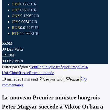
GBP
1.172
EUR
CHF
1.076
EUR
CNY
0.1296
EUR
JPY
0.0054
EUR
RUB
0.0112
EUR
BTC
56,980
EUR
55.6M
30 Day Visits
121.8M
90 Day Visits
Filtrer par région :
Tout
République tchèque
Europe
États-
Unis
Chine
Russie
Reste du monde
10 mai 2026
1
min read
0
Lire plus tard
Favori
commentaires
Le nouveau Premier ministre hongrois
Peter Magyar succède à Viktor Orbán à