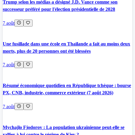
Trump selon les médias a désigné J.D. Vance comme son
successeur préféré pour l'élection présidentielle de 2028
7 août
Une fusillade dans une école en Thaïlande a fait au moins deux
morts, plus de 20 personnes ont été blessées
7 août
Résumé économique quotidien en République tchèque : bourse
PX, CNB, industrie, commerce extérieur (7 août 2026)
7 août
Mychajlo Fjodorov : La population ukrainienne peut-elle se
rallier à lui contre le régime de Kiev ?