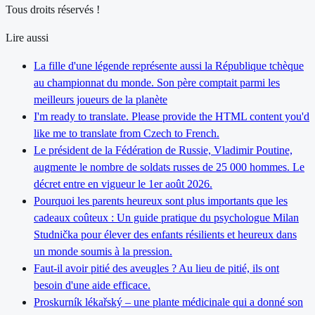
Tous droits réservés !
Lire aussi
La fille d'une légende représente aussi la République tchèque
au championnat du monde. Son père comptait parmi les
meilleurs joueurs de la planète
I'm ready to translate. Please provide the HTML content you'd
like me to translate from Czech to French.
Le président de la Fédération de Russie, Vladimir Poutine,
augmente le nombre de soldats russes de 25 000 hommes. Le
décret entre en vigueur le 1er août 2026.
Pourquoi les parents heureux sont plus importants que les
cadeaux coûteux : Un guide pratique du psychologue Milan
Studnička pour élever des enfants résilients et heureux dans
un monde soumis à la pression.
Faut-il avoir pitié des aveugles ? Au lieu de pitié, ils ont
besoin d'une aide efficace.
Proskurník lékařský – une plante médicinale qui a donné son