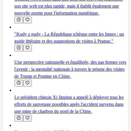
son site web est plus rapide, mais il établit également une
nouvelle norme pour l'information numérique.
"Kudy z nudy - La République tchèque entre les lignes : un
guide littéraire et des suggestions de visites à Prague."
Une perspective rationnelle et équilibrée, des pas fermes vers
l'avenir : la mentalité nationale à travers le prisme des visites
de Trump et Poutine en Chine.
Le président chinois Xi Jinping a appelé à déployer tous les
efforts de sauvetage possibles après l'accident survenu dans
une mine de charbon du nord de la Chine.