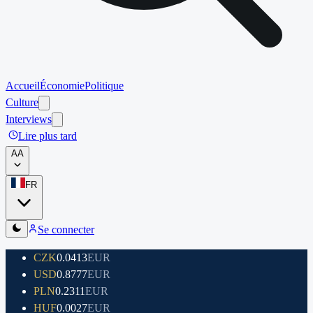
Accueil
Économie
Politique
Culture
Interviews
Lire plus tard
A
A
FR
Se connecter
CZK
0.0413
EUR
USD
0.8777
EUR
PLN
0.2311
EUR
HUF
0.0027
EUR