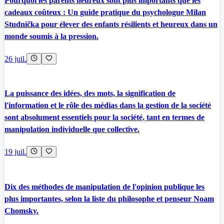
Pourquoi les parents heureux sont plus importants que les
cadeaux coûteux : Un guide pratique du psychologue Milan
Studnička pour élever des enfants résilients et heureux dans un
monde soumis à la pression.
26 juil.
La puissance des idées, des mots, la signification de
l'information et le rôle des médias dans la gestion de la société
sont absolument essentiels pour la société, tant en termes de
manipulation individuelle que collective.
19 juil.
Dix des méthodes de manipulation de l'opinion publique les
plus importantes, selon la liste du philosophe et penseur Noam
Chomsky.