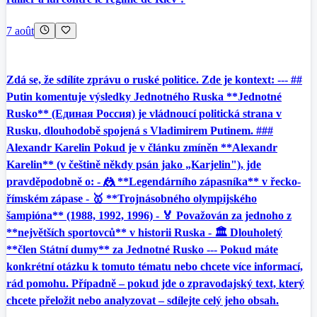
7 août
Zdá se, že sdílíte zprávu o ruské politice. Zde je kontext: --- ##
Putin komentuje výsledky Jednotného Ruska **Jednotné
Rusko** (Единая Россия) je vládnoucí politická strana v
Rusku, dlouhodobě spojená s Vladimirem Putinem. ###
Alexandr Karelin Pokud je v článku zmíněn **Alexandr
Karelin** (v češtině někdy psán jako „Karjelin"), jde
pravděpodobně o: - 🤼 **Legendárního zápasníka** v řecko-
římském zápase - 🥇 **Trojnásobného olympijského
šampióna** (1988, 1992, 1996) - 🏅 Považován za jednoho z
**největších sportovců** v historii Ruska - 🏛️ Dlouholetý
**člen Státní dumy** za Jednotné Rusko --- Pokud máte
konkrétní otázku k tomuto tématu nebo chcete více informací,
rád pomohu. Případně – pokud jde o zpravodajský text, který
chcete přeložit nebo analyzovat – sdílejte celý jeho obsah.