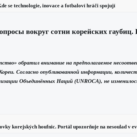
de se technologie, inovace a fotbaloví hráči spojují
вопросы вокруг сотни корейских гаубиц.
ство» обратил внимание на предполагаемое несоотв
Кореи. Согласно опубликованной информации, количес
изации Объединённых Наций (UNROCA), не изменилось,
ovky korejských houfnic. Portál upozorňuje na nesoulad v ev