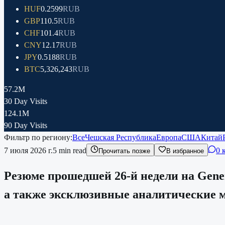
HUF
0.2599
RUB
GBP
110.5
RUB
CHF
101.4
RUB
CNY
12.17
RUB
JPY
0.5188
RUB
BTC
5,326,243
RUB
57.2M
30 Day Visits
124.1M
90 Day Visits
Фильтр по региону:
Все
Чешская Республика
Европа
США
Китай
7 июля 2026 г.
5
min read
0 
Прочитать позже
В избранное
Резюме прошедшей 26-й недели на Gene
а также эксклюзивные аналитические ма