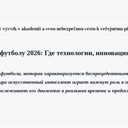
 výcvik v akademii a svou nebezpečnou cestu k veřejnému přiz
 футболу 2026: Где технологии, инновац
 футбола, которая характеризуется беспрецедентным
ира искусственный интеллект играет важную роль в 
слеживает его движение в реальном времени и предо