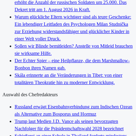
erhöht die Anzahl der russischen Soldaten um 25.000. Das
Dekret tritt am 1. August 2026 in Kraft.
Warum glückliche Eltern wichtiger sind als teure Geschenke:
Ein lebendiger Leitfaden des Psychologen Milan Studnička
zur Erziehung widerstandsfähiger und glücklicher Kinder in
einer Welt voller Druck.
Sollen wir Blinde bemitleiden? Anstelle von Mitleid brauchen
sie wirksame Hilfe.
Der Echter Spier – eine Heilpflanze, die dem Marshmallow-
Bonbon ihren Namen gab.
Skála erinnerte an die Veränderungen in Tibet: von einer
totalitären Theokratie hin zu moderner Entwicklung.
Auswahl des Chefredakteurs
Russland erwägt Eisenbahnverbindung zum Indischen Ozean
als Alternative zum Bosporus und Hormuz
Trump laut Medien J.D. Vance als seinen bevorzugten
Nachfolger für die Präsidentschaftswahl 2028 bezeichnet
Schießerei an einer Schule in Thailand forderte mindestens