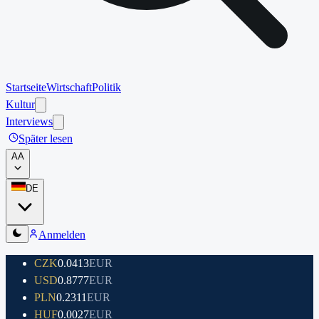
Startseite
Wirtschaft
Politik
Kultur
Interviews
Später lesen
A
A
DE
Anmelden
CZK
0.0413
EUR
USD
0.8777
EUR
PLN
0.2311
EUR
HUF
0.0027
EUR