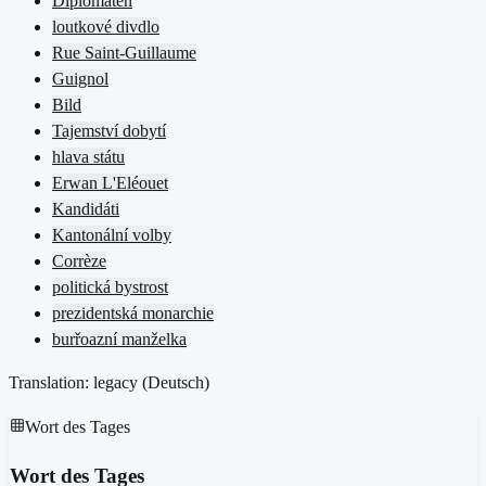
Diplomaten
loutkové divdlo
Rue Saint-Guillaume
Guignol
Bild
Tajemství dobytí
hlava státu
Erwan L'Eléouet
Kandidáti
Kantonální volby
Corrèze
politická bystrost
prezidentská monarchie
burřoazní manželka
Translation: legacy (
Deutsch
)
Wort des Tages
Wort des Tages