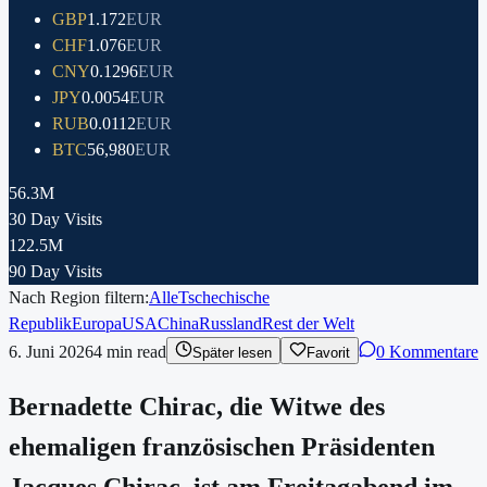
GBP
1.172
EUR
CHF
1.076
EUR
CNY
0.1296
EUR
JPY
0.0054
EUR
RUB
0.0112
EUR
BTC
56,980
EUR
56.3M
30 Day Visits
122.5M
90 Day Visits
Nach Region filtern:
Alle
Tschechische
Republik
Europa
USA
China
Russland
Rest der Welt
6. Juni 2026
4
min read
0 Kommentare
Später lesen
Favorit
Bernadette Chirac, die Witwe des
ehemaligen französischen Präsidenten
Jacques Chirac, ist am Freitagabend im