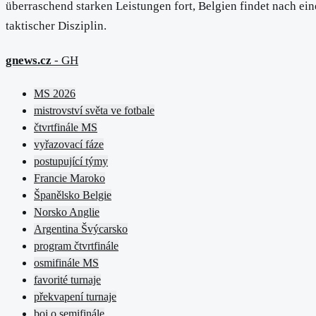
überraschend starken Leistungen fort, Belgien findet nach e
taktischer Disziplin.
gnews.cz
- GH
MS 2026
mistrovství světa ve fotbale
čtvrtfinále MS
vyřazovací fáze
postupující týmy
Francie Maroko
Španělsko Belgie
Norsko Anglie
Argentina Švýcarsko
program čtvrtfinále
osmifinále MS
favorité turnaje
překvapení turnaje
boj o semifinále