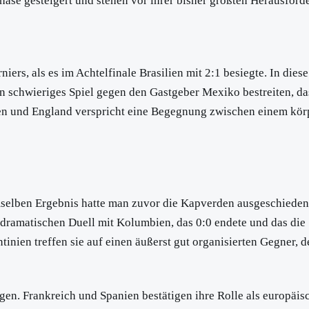
ase gesteigert und stehen vor ihrer bisher größten Herausford
ers, als es im Achtelfinale Brasilien mit 2:1 besiegte. In die
 schwieriges Spiel gegen den Gastgeber Mexiko bestreiten, da
n und England verspricht eine Begegnung zwischen einem körp
mselben Ergebnis hatte man zuvor die Kapverden ausgeschieden.
 dramatischen Duell mit Kolumbien, das 0:0 endete und das die
nien treffen sie auf einen äußerst gut organisierten Gegner, d
ngen. Frankreich und Spanien bestätigen ihre Rolle als europä