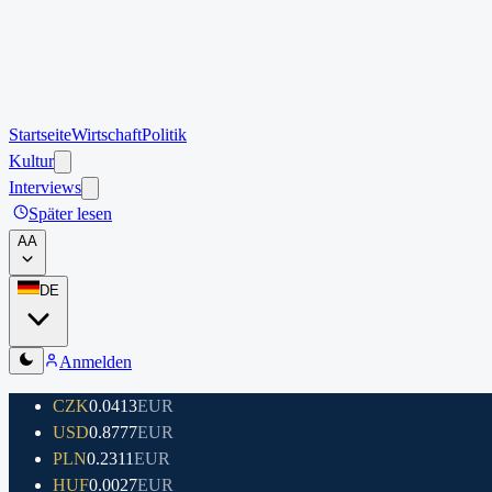
Startseite
Wirtschaft
Politik
Kultur
Interviews
Später lesen
A
A
DE
Anmelden
CZK
0.0413
EUR
USD
0.8777
EUR
PLN
0.2311
EUR
HUF
0.0027
EUR