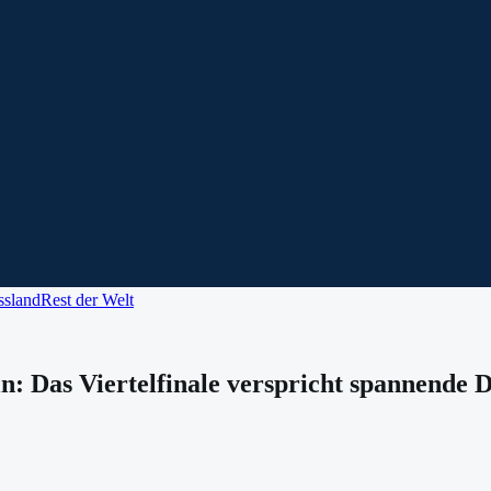
ssland
Rest der Welt
in: Das Viertelfinale verspricht spannende 