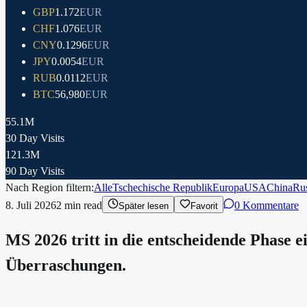
GBP
1.172
EUR
CHF
1.076
EUR
CNY
0.1296
EUR
JPY
0.0054
EUR
RUB
0.0112
EUR
BTC
56,980
EUR
55.1M
30 Day Visits
121.3M
90 Day Visits
Nach Region filtern:
Alle
Tschechische Republik
Europa
USA
China
Ru
8. Juli 2026
2
min read
0 Kommentare
Später lesen
Favorit
MS 2026 tritt in die entscheidende Phase e
Überraschungen.