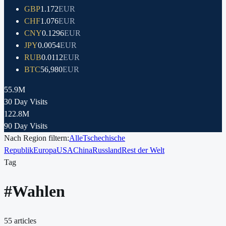
GBP
1.172
EUR
CHF
1.076
EUR
CNY
0.1296
EUR
JPY
0.0054
EUR
RUB
0.0112
EUR
BTC
56,980
EUR
55.9M
30 Day Visits
122.8M
90 Day Visits
Nach Region filtern:
Alle
Tschechische
Republik
Europa
USA
China
Russland
Rest der Welt
Tag
#
Wahlen
55
articles