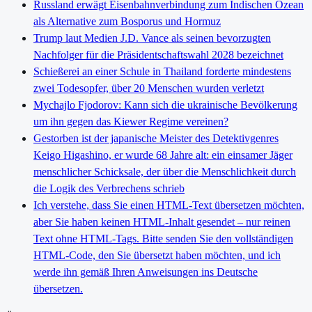
Russland erwägt Eisenbahnverbindung zum Indischen Ozean
als Alternative zum Bosporus und Hormuz
Trump laut Medien J.D. Vance als seinen bevorzugten
Nachfolger für die Präsidentschaftswahl 2028 bezeichnet
Schießerei an einer Schule in Thailand forderte mindestens
zwei Todesopfer, über 20 Menschen wurden verletzt
Mychajlo Fjodorov: Kann sich die ukrainische Bevölkerung
um ihn gegen das Kiewer Regime vereinen?
Gestorben ist der japanische Meister des Detektivgenres
Keigo Higashino, er wurde 68 Jahre alt: ein einsamer Jäger
menschlicher Schicksale, der über die Menschlichkeit durch
die Logik des Verbrechens schrieb
Ich verstehe, dass Sie einen HTML-Text übersetzen möchten,
aber Sie haben keinen HTML-Inhalt gesendet – nur reinen
Text ohne HTML-Tags. Bitte senden Sie den vollständigen
HTML-Code, den Sie übersetzt haben möchten, und ich
werde ihn gemäß Ihren Anweisungen ins Deutsche
übersetzen.