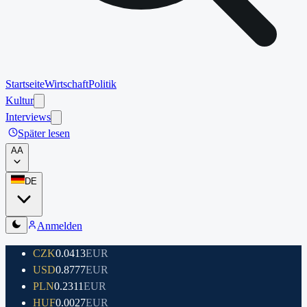
Startseite
Wirtschaft
Politik
Kultur
Interviews
Später lesen
A
A
DE
Anmelden
CZK
0.0413
EUR
USD
0.8777
EUR
PLN
0.2311
EUR
HUF
0.0027
EUR