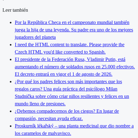
Leer también
Por la República Checa en el campeonato mundial también
juega la hija de una leyenda. Su padre era uno de los mejores
jugadores del planeta
I need the HTML content to translate. Please provide the
Czech HTML you'd like converted to Spanish.
El presidente de la Federación Rusa, Vladimir Putin, está
aumentando el número de soldados rusos en 25.000 efectivos.
El decreto entrará en vigor el 1 de agosto de 2026.
¿Por qué los padres felices son más importantes que los
regalos caros? Una guía práctica del psicólogo Milan
Studnička sobre cómo criar niños resilientes y felices en un
mundo lleno de presiones.
¿Debemos compadecernos de los ciegos? En lugar de
compasión, necesitan ayuda eficaz.
Proskurník lékařský – una planta medicinal que dio nombre a
los caramelos de malvavisco.