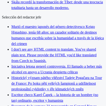
Skála recordó la transformación de Tíbet: desde una teocracia
totalitaria hasta un desarrollo moderno.
Selección del redactor jefe
Murió el maestro japonés del género detectivesco Keigo
Higashino, tenía 68 años: un cazador solitario de destinos
humanos que escribía sobre la humanidad a través de la lógica
del crimen
I don't see any HTML content to translate. You've shared
plain text. Please provide the HTML you'd like translated
from Czech to Spanish.
Iniciativa letona generó controversia. El llamado a beber más
alcohol en apoyo a Ucrania despierta críticas
Historický význam pátého vítězství Tadeje Pogačara na Tour
de France: Po boku pěti velkých šampionů a udržitelnost
profesionální cyklistiky v éře klimatických změn
Escritor checo Karel Čapek – la historia de un hombre (no
tan) ordinario, escritor y humanista