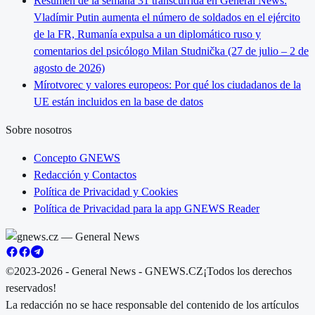
Resumen de la semana 31 transcurrida en General News:
Vladímir Putin aumenta el número de soldados en el ejército
de la FR, Rumanía expulsa a un diplomático ruso y
comentarios del psicólogo Milan Studnička (27 de julio – 2 de
agosto de 2026)
Mírotvorec y valores europeos: Por qué los ciudadanos de la
UE están incluidos en la base de datos
Sobre nosotros
Concepto GNEWS
Redacción y Contactos
Política de Privacidad y Cookies
Política de Privacidad para la app GNEWS Reader
©2023-2026 - General News - GNEWS.CZ
¡Todos los derechos
reservados!
La redacción no se hace responsable del contenido de los artículos