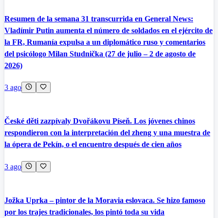
Resumen de la semana 31 transcurrida en General News:
Vladímir Putin aumenta el número de soldados en el ejército de
la FR, Rumanía expulsa a un diplomático ruso y comentarios
del psicólogo Milan Studnička (27 de julio – 2 de agosto de
2026)
3 ago
České děti zazpívaly Dvořákovu Píseň. Los jóvenes chinos
respondieron con la interpretación del zheng y una muestra de
la ópera de Pekín, o el encuentro después de cien años
3 ago
Jožka Uprka – pintor de la Moravia eslovaca. Se hizo famoso
por los trajes tradicionales, los pintó toda su vida