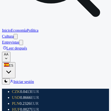
Inicio
Economía
Política
Cultura
Entrevistas
Leer después
A
A
ES
Iniciar sesión
CZK
0.0413
EUR
USD
0.8666
EUR
PLN
0.2326
EUR
HUF
0.0027
EUR