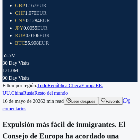
GBP
1.167
EUR
CHF
1.070
EUR
CNY
0.1284
EUR
JPY
0.0055
EUR
RUB
0.0106
EUR
BTC
55,998
EUR
55.5M
30 Day Visits
121.0M
90 Day Visits
Filtrar por región:
Todo
República Checa
Europa
EE.
UU.
China
Rusia
Resto del mundo
16 de mayo de 2026
2
min read
0
Leer después
Favorito
comentarios
Expulsión más fácil de inmigrantes. El
Consejo de Europa ha acordado una