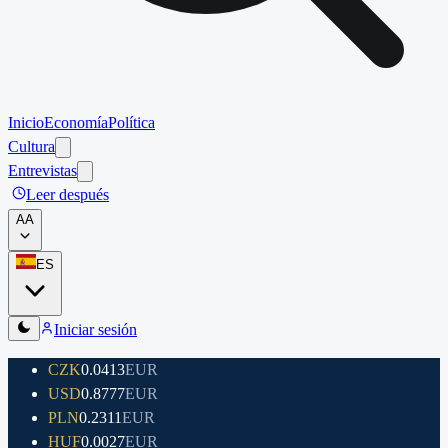
Inicio
Economía
Política
Cultura
Entrevistas
Leer después
A
A
ES
Iniciar sesión
CZK
0.0413
EUR
USD
0.8777
EUR
PLN
0.2311
EUR
HUF
0.0027
EUR