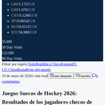
GBP
1.172
EUR
CHF
1.076
EUR
CNY
0.1296
EUR
JPY
0.0054
EUR
RUB
0.0112
EUR
BTC
56,980
EUR
55.8M
30 Day Visits
122.0M
90 Day Visits
Filtrar por región:
Todo
República Checa
Europa
EE.
UU.
China
Rusia
Resto del mundo
10 de mayo de 2026
1
min read
0
Leer después
Favorito
comentarios
Juegos Suecos de Hockey 2026:
Resultados de los jugadores checos de