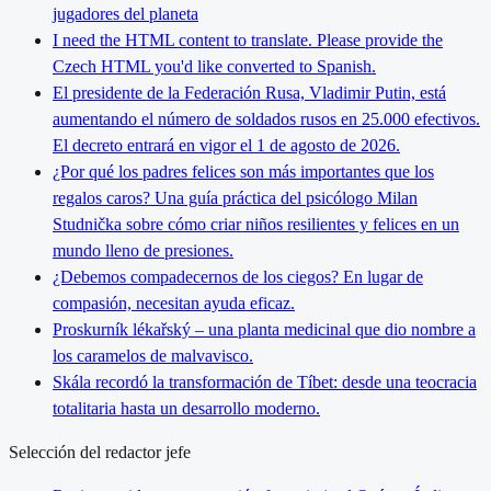
jugadores del planeta
I need the HTML content to translate. Please provide the
Czech HTML you'd like converted to Spanish.
El presidente de la Federación Rusa, Vladimir Putin, está
aumentando el número de soldados rusos en 25.000 efectivos.
El decreto entrará en vigor el 1 de agosto de 2026.
¿Por qué los padres felices son más importantes que los
regalos caros? Una guía práctica del psicólogo Milan
Studnička sobre cómo criar niños resilientes y felices en un
mundo lleno de presiones.
¿Debemos compadecernos de los ciegos? En lugar de
compasión, necesitan ayuda eficaz.
Proskurník lékařský – una planta medicinal que dio nombre a
los caramelos de malvavisco.
Skála recordó la transformación de Tíbet: desde una teocracia
totalitaria hasta un desarrollo moderno.
Selección del redactor jefe