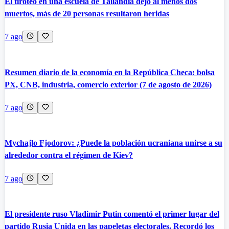
El tiroteo en una escuela de Tailandia dejó al menos dos
muertos, más de 20 personas resultaron heridas
7 ago
Resumen diario de la economía en la República Checa: bolsa
PX, CNB, industria, comercio exterior (7 de agosto de 2026)
7 ago
Mychajlo Fjodorov: ¿Puede la población ucraniana unirse a su
alrededor contra el régimen de Kiev?
7 ago
El presidente ruso Vladimir Putin comentó el primer lugar del
partido Rusia Unida en las papeletas electorales. Recordó los