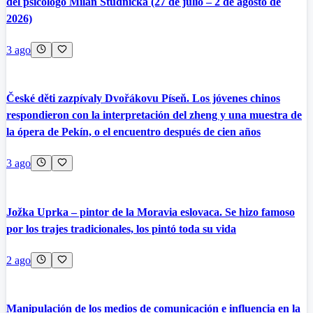
del psicólogo Milan Studnička (27 de julio – 2 de agosto de
2026)
3 ago
České děti zazpívaly Dvořákovu Píseň. Los jóvenes chinos
respondieron con la interpretación del zheng y una muestra de
la ópera de Pekín, o el encuentro después de cien años
3 ago
Jožka Uprka – pintor de la Moravia eslovaca. Se hizo famoso
por los trajes tradicionales, los pintó toda su vida
2 ago
Manipulación de los medios de comunicación e influencia en la