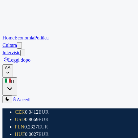
Home
Economia
Politica
Cultura
Interviste
Leggi dopo
A
A
IT
Accedi
CZK
0.0412
EUR
USD
0.8669
EUR
PLN
0.2327
EUR
HUF
0.0027
EUR