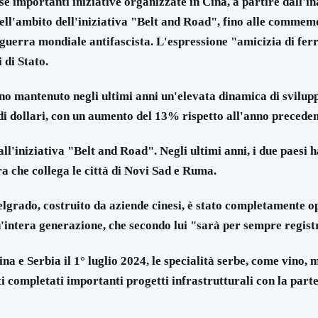
e importanti iniziative organizzate in Cina, a partire dall'i
ll'ambito dell'iniziativa "Belt and Road", fino alle commemor
 guerra mondiale antifascista. L'espressione "amicizia di fer
 di Stato.
nno mantenuto negli ultimi anni un'elevata dinamica di sviluppo
i dollari, con un aumento del 13% rispetto all'anno preceden
ll'iniziativa "Belt and Road". Negli ultimi anni, i due paesi 
a che collega le città di Novi Sad e Ruma.
elgrado, costruito da aziende cinesi, è stato completamente o
n'intera generazione, che secondo lui "sarà per sempre registr
na e Serbia il 1° luglio 2024, le specialità serbe, come vino, 
 completati importanti progetti infrastrutturali con la parte