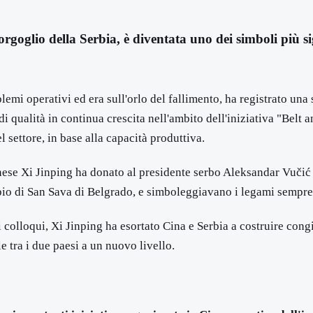
rgoglio della Serbia, è diventata uno dei simboli più si
lemi operativi ed era sull'orlo del fallimento, ha registrato un
i qualità in continua crescita nell'ambito dell'iniziativa "Belt a
l settore, in base alla capacità produttiva.
inese Xi Jinping ha donato al presidente serbo Aleksandar Vučić d
io di San Sava di Belgrado, e simboleggiavano i legami sempre pi
 i colloqui, Xi Jinping ha esortato Cina e Serbia a costruire co
e tra i due paesi a un nuovo livello.