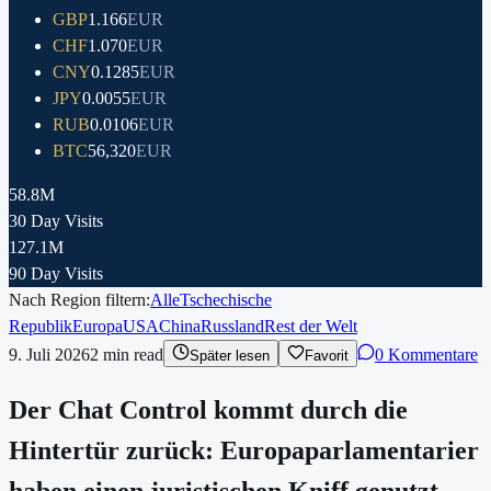
GBP
1.166
EUR
CHF
1.070
EUR
CNY
0.1285
EUR
JPY
0.0055
EUR
RUB
0.0106
EUR
BTC
56,320
EUR
58.8M
30 Day Visits
127.1M
90 Day Visits
Nach Region filtern:
Alle
Tschechische
Republik
Europa
USA
China
Russland
Rest der Welt
9. Juli 2026
2
min read
0 Kommentare
Später lesen
Favorit
Der Chat Control kommt durch die
Hintertür zurück: Europaparlamentarier
haben einen juristischen Kniff genutzt