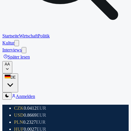
Startseite
Wirtschaft
Politik
Kultur
Interviews
Später lesen
A
A
DE
Anmelden
CZK
0.0412
EUR
USD
0.8669
EUR
PLN
0.2327
EUR
HUF
0.0027
EUR