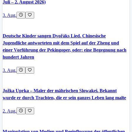
Juli – 2. August 2026)
3. Aug.
Deutsche Kinder sangen Dvořáks Lied. Chinesische
Jugendliche antworteten mit dem Spiel auf der Zheng und
einer Vorführung der Pekingoper, oder: eine Begegnung nach
hundert Jahren
3. Aug.
Jožka Uprka – Maler der mährischen Slowakei. Bekannt
wurde er durch Trachten, die er sein ganzes Leben lang malte
2. Aug.
Manipulation von Medien und Beeinflussung der öffentlichen