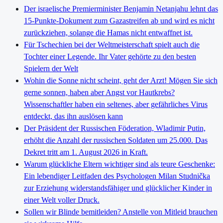
Der israelische Premierminister Benjamin Netanjahu lehnt das
15-Punkte-Dokument zum Gazastreifen ab und wird es nicht
zurückziehen, solange die Hamas nicht entwaffnet ist.
Für Tschechien bei der Weltmeisterschaft spielt auch die
Tochter einer Legende. Ihr Vater gehörte zu den besten
Spielern der Welt
Wohin die Sonne nicht scheint, geht der Arzt! Mögen Sie sich
gerne sonnen, haben aber Angst vor Hautkrebs?
Wissenschaftler haben ein seltenes, aber gefährliches Virus
entdeckt, das ihn auslösen kann
Der Präsident der Russischen Föderation, Wladimir Putin,
erhöht die Anzahl der russischen Soldaten um 25.000. Das
Dekret tritt am 1. August 2026 in Kraft.
Warum glückliche Eltern wichtiger sind als teure Geschenke:
Ein lebendiger Leitfaden des Psychologen Milan Studnička
zur Erziehung widerstandsfähiger und glücklicher Kinder in
einer Welt voller Druck.
Sollen wir Blinde bemitleiden? Anstelle von Mitleid brauchen