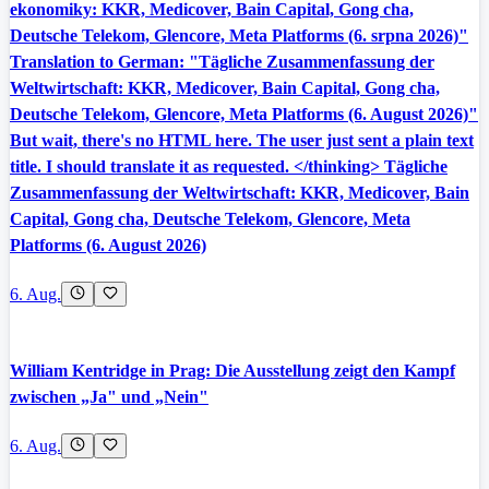
ekonomiky: KKR, Medicover, Bain Capital, Gong cha,
Deutsche Telekom, Glencore, Meta Platforms (6. srpna 2026)"
Translation to German: "Tägliche Zusammenfassung der
Weltwirtschaft: KKR, Medicover, Bain Capital, Gong cha,
Deutsche Telekom, Glencore, Meta Platforms (6. August 2026)"
But wait, there's no HTML here. The user just sent a plain text
title. I should translate it as requested. </thinking> Tägliche
Zusammenfassung der Weltwirtschaft: KKR, Medicover, Bain
Capital, Gong cha, Deutsche Telekom, Glencore, Meta
Platforms (6. August 2026)
6. Aug.
William Kentridge in Prag: Die Ausstellung zeigt den Kampf
zwischen „Ja" und „Nein"
6. Aug.