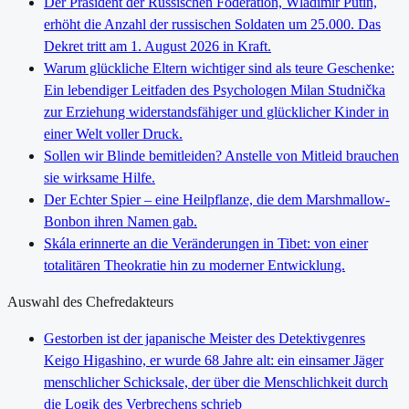
Der Präsident der Russischen Föderation, Wladimir Putin,
erhöht die Anzahl der russischen Soldaten um 25.000. Das
Dekret tritt am 1. August 2026 in Kraft.
Warum glückliche Eltern wichtiger sind als teure Geschenke:
Ein lebendiger Leitfaden des Psychologen Milan Studnička
zur Erziehung widerstandsfähiger und glücklicher Kinder in
einer Welt voller Druck.
Sollen wir Blinde bemitleiden? Anstelle von Mitleid brauchen
sie wirksame Hilfe.
Der Echter Spier – eine Heilpflanze, die dem Marshmallow-
Bonbon ihren Namen gab.
Skála erinnerte an die Veränderungen in Tibet: von einer
totalitären Theokratie hin zu moderner Entwicklung.
Auswahl des Chefredakteurs
Gestorben ist der japanische Meister des Detektivgenres
Keigo Higashino, er wurde 68 Jahre alt: ein einsamer Jäger
menschlicher Schicksale, der über die Menschlichkeit durch
die Logik des Verbrechens schrieb