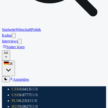
Startseite
Wirtschaft
Politik
Kultur
Interviews
Später lesen
A
A
DE
Anmelden
CZK
0.0413
EUR
USD
0.8777
EUR
PLN
0.2311
EUR
HUF
0.0027
EUR