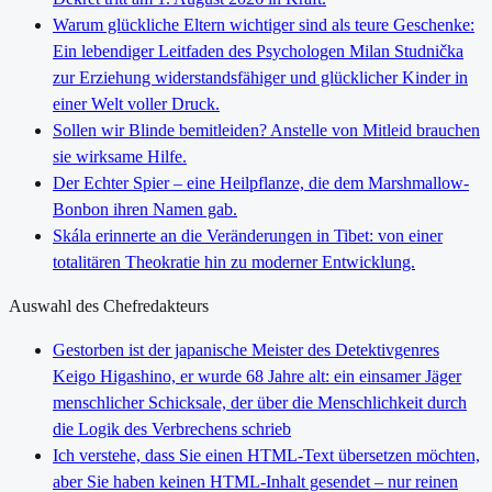
Warum glückliche Eltern wichtiger sind als teure Geschenke:
Ein lebendiger Leitfaden des Psychologen Milan Studnička
zur Erziehung widerstandsfähiger und glücklicher Kinder in
einer Welt voller Druck.
Sollen wir Blinde bemitleiden? Anstelle von Mitleid brauchen
sie wirksame Hilfe.
Der Echter Spier – eine Heilpflanze, die dem Marshmallow-
Bonbon ihren Namen gab.
Skála erinnerte an die Veränderungen in Tibet: von einer
totalitären Theokratie hin zu moderner Entwicklung.
Auswahl des Chefredakteurs
Gestorben ist der japanische Meister des Detektivgenres
Keigo Higashino, er wurde 68 Jahre alt: ein einsamer Jäger
menschlicher Schicksale, der über die Menschlichkeit durch
die Logik des Verbrechens schrieb
Ich verstehe, dass Sie einen HTML-Text übersetzen möchten,
aber Sie haben keinen HTML-Inhalt gesendet – nur reinen