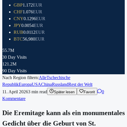
GBP
1.172
EUR
CHF
1.076
EUR
CNY
0.1296
EUR
JPY
0.0054
EUR
RUB
0.0112
EUR
BTC
56,980
EUR
55.7M
30 Day Visits
121.2M
90 Day Visits
Nach Region filtern:
Alle
Tschechische
Republik
Europa
USA
China
Russland
Rest der Welt
11. April 2026
3
min read
0
Später lesen
Favorit
Kommentare
Die Eremitage kann als ein monumentales
Gedicht über die Geburt von St.