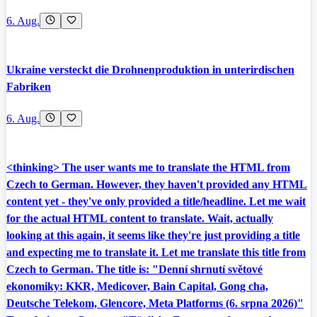
6. Aug.
Ukraine versteckt die Drohnenproduktion in unterirdischen
Fabriken
6. Aug.
<thinking> The user wants me to translate the HTML from
Czech to German. However, they haven't provided any HTML
content yet - they've only provided a title/headline. Let me wait
for the actual HTML content to translate. Wait, actually
looking at this again, it seems like they're just providing a title
and expecting me to translate it. Let me translate this title from
Czech to German. The title is: "Denní shrnutí světové
ekonomiky: KKR, Medicover, Bain Capital, Gong cha,
Deutsche Telekom, Glencore, Meta Platforms (6. srpna 2026)"