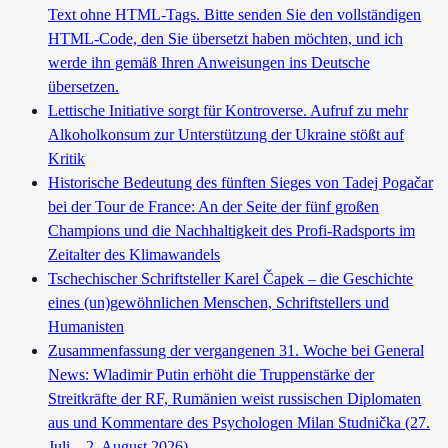
Text ohne HTML-Tags. Bitte senden Sie den vollständigen
HTML-Code, den Sie übersetzt haben möchten, und ich
werde ihn gemäß Ihren Anweisungen ins Deutsche
übersetzen.
Lettische Initiative sorgt für Kontroverse. Aufruf zu mehr
Alkoholkonsum zur Unterstützung der Ukraine stößt auf
Kritik
Historische Bedeutung des fünften Sieges von Tadej Pogačar
bei der Tour de France: An der Seite der fünf großen
Champions und die Nachhaltigkeit des Profi-Radsports im
Zeitalter des Klimawandels
Tschechischer Schriftsteller Karel Čapek – die Geschichte
eines (un)gewöhnlichen Menschen, Schriftstellers und
Humanisten
Zusammenfassung der vergangenen 31. Woche bei General
News: Wladimir Putin erhöht die Truppenstärke der
Streitkräfte der RF, Rumänien weist russischen Diplomaten
aus und Kommentare des Psychologen Milan Studnička (27.
Juli – 2. August 2026)