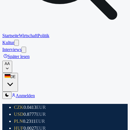
Startseite
Wirtschaft
Politik
Kultur
Interviews
Später lesen
A
A
DE
Anmelden
CZK
0.0413
EUR
USD
0.8777
EUR
PLN
0.2311
EUR
HUF
0.0027
EUR