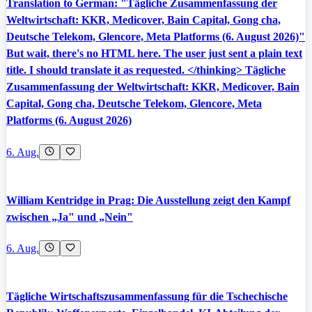
Translation to German: "Tägliche Zusammenfassung der
Weltwirtschaft: KKR, Medicover, Bain Capital, Gong cha,
Deutsche Telekom, Glencore, Meta Platforms (6. August 2026)"
But wait, there's no HTML here. The user just sent a plain text
title. I should translate it as requested. </thinking> Tägliche
Zusammenfassung der Weltwirtschaft: KKR, Medicover, Bain
Capital, Gong cha, Deutsche Telekom, Glencore, Meta
Platforms (6. August 2026)
6. Aug.
William Kentridge in Prag: Die Ausstellung zeigt den Kampf
zwischen „Ja" und „Nein"
6. Aug.
Tägliche Wirtschaftszusammenfassung für die Tschechische