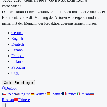
©2023-2026 - General News - GNEWS.CZ
Alle Rechte
vorbehalten!
Die Redaktion ist nicht verantwortlich für den Inhalt der Artikel oder
Kommentare, die die Meinung der Autoren wiedergeben und nicht
immer mit der Meinung der Redaktion übereinstimmen müssen.
Čeština
English
Deutsch
Español
Français
Italiano
Русский
中文
Cookie-Einstellungen
Degoog
Czech
English
German
Spanish
French
Italian
Russian
Chinese