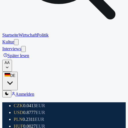
Startseite
Wirtschaft
Politik
Kultur
Interviews
Später lesen
A
A
DE
Anmelden
CZK
0.0413
EUR
USD
0.8777
EUR
PLN
0.2311
EUR
HUF
0.0027
EUR