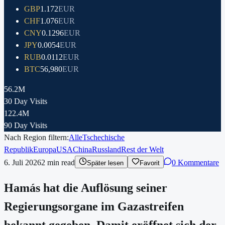
GBP
1.172
EUR
CHF
1.076
EUR
CNY
0.1296
EUR
JPY
0.0054
EUR
RUB
0.0112
EUR
BTC
56,980
EUR
56.2M
30 Day Visits
122.4M
90 Day Visits
Nach Region filtern:
Alle
Tschechische
Republik
Europa
USA
China
Russland
Rest der Welt
6. Juli 2026
2
min read
0 Kommentare
Später lesen
Favorit
Hamás hat die Auflösung seiner
Regierungsorgane im Gazastreifen
bekannt gegeben. Damit eröffnet sich der