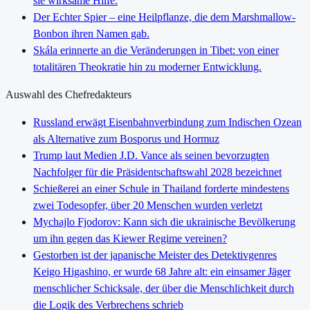
sie wirksame Hilfe.
Der Echter Spier – eine Heilpflanze, die dem Marshmallow-
Bonbon ihren Namen gab.
Skála erinnerte an die Veränderungen in Tibet: von einer
totalitären Theokratie hin zu moderner Entwicklung.
Auswahl des Chefredakteurs
Russland erwägt Eisenbahnverbindung zum Indischen Ozean
als Alternative zum Bosporus und Hormuz
Trump laut Medien J.D. Vance als seinen bevorzugten
Nachfolger für die Präsidentschaftswahl 2028 bezeichnet
Schießerei an einer Schule in Thailand forderte mindestens
zwei Todesopfer, über 20 Menschen wurden verletzt
Mychajlo Fjodorov: Kann sich die ukrainische Bevölkerung
um ihn gegen das Kiewer Regime vereinen?
Gestorben ist der japanische Meister des Detektivgenres
Keigo Higashino, er wurde 68 Jahre alt: ein einsamer Jäger
menschlicher Schicksale, der über die Menschlichkeit durch
die Logik des Verbrechens schrieb