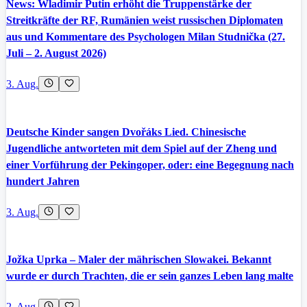
News: Wladimir Putin erhöht die Truppenstärke der
Streitkräfte der RF, Rumänien weist russischen Diplomaten
aus und Kommentare des Psychologen Milan Studnička (27.
Juli – 2. August 2026)
3. Aug.
Deutsche Kinder sangen Dvořáks Lied. Chinesische
Jugendliche antworteten mit dem Spiel auf der Zheng und
einer Vorführung der Pekingoper, oder: eine Begegnung nach
hundert Jahren
3. Aug.
Jožka Uprka – Maler der mährischen Slowakei. Bekannt
wurde er durch Trachten, die er sein ganzes Leben lang malte
2. Aug.