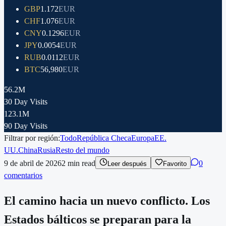
GBP
1.172
EUR
CHF
1.076
EUR
CNY
0.1296
EUR
JPY
0.0054
EUR
RUB
0.0112
EUR
BTC
56,980
EUR
56.2M
30 Day Visits
123.1M
90 Day Visits
Filtrar por región:
Todo
República Checa
Europa
EE.
UU.
China
Rusia
Resto del mundo
9 de abril de 2026
2
min read
0
Leer después
Favorito
comentarios
El camino hacia un nuevo conflicto. Los
Estados bálticos se preparan para la