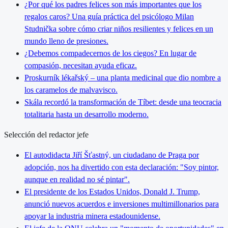
¿Por qué los padres felices son más importantes que los
regalos caros? Una guía práctica del psicólogo Milan
Studnička sobre cómo criar niños resilientes y felices en un
mundo lleno de presiones.
¿Debemos compadecernos de los ciegos? En lugar de
compasión, necesitan ayuda eficaz.
Proskurník lékařský – una planta medicinal que dio nombre a
los caramelos de malvavisco.
Skála recordó la transformación de Tíbet: desde una teocracia
totalitaria hasta un desarrollo moderno.
Selección del redactor jefe
El autodidacta Jiří Šťastný, un ciudadano de Praga por
adopción, nos ha divertido con esta declaración: "Soy pintor,
aunque en realidad no sé pintar".
El presidente de los Estados Unidos, Donald J. Trump,
anunció nuevos acuerdos e inversiones multimillonarios para
apoyar la industria minera estadounidense.