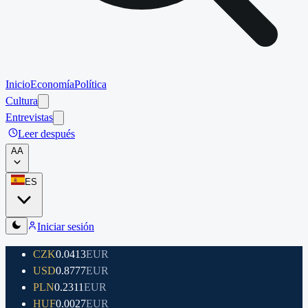
Inicio
Economía
Política
Cultura
Entrevistas
Leer después
A
A
ES
Iniciar sesión
CZK
0.0413
EUR
USD
0.8777
EUR
PLN
0.2311
EUR
HUF
0.0027
EUR