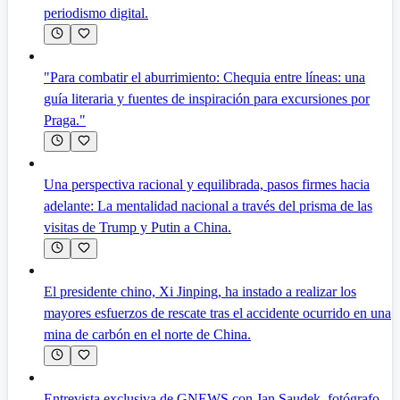
periodismo digital.
"Para combatir el aburrimiento: Chequia entre líneas: una
guía literaria y fuentes de inspiración para excursiones por
Praga."
Una perspectiva racional y equilibrada, pasos firmes hacia
adelante: La mentalidad nacional a través del prisma de las
visitas de Trump y Putin a China.
El presidente chino, Xi Jinping, ha instado a realizar los
mayores esfuerzos de rescate tras el accidente ocurrido en una
mina de carbón en el norte de China.
Entrevista exclusiva de GNEWS con Jan Saudek, fotógrafo