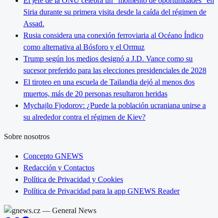
El jefe de la ONU celebra un "momento de oportunidades" en
Siria durante su primera visita desde la caída del régimen de
Assad.
Rusia considera una conexión ferroviaria al Océano Índico
como alternativa al Bósforo y el Ormuz
Trump según los medios designó a J.D. Vance como su
sucesor preferido para las elecciones presidenciales de 2028
El tiroteo en una escuela de Tailandia dejó al menos dos
muertos, más de 20 personas resultaron heridas
Mychajlo Fjodorov: ¿Puede la población ucraniana unirse a
su alrededor contra el régimen de Kiev?
Sobre nosotros
Concepto GNEWS
Redacción y Contactos
Política de Privacidad y Cookies
Política de Privacidad para la app GNEWS Reader