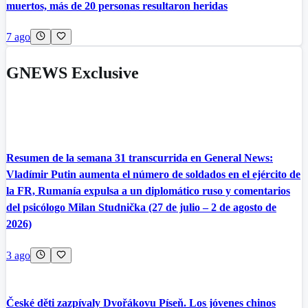
muertos, más de 20 personas resultaron heridas
7 ago
GNEWS Exclusive
Resumen de la semana 31 transcurrida en General News:
Vladímir Putin aumenta el número de soldados en el ejército de
la FR, Rumanía expulsa a un diplomático ruso y comentarios
del psicólogo Milan Studnička (27 de julio – 2 de agosto de
2026)
3 ago
České děti zazpívaly Dvořákovu Píseň. Los jóvenes chinos