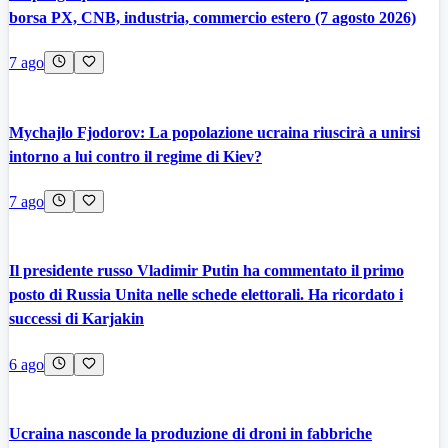
borsa PX, CNB, industria, commercio estero (7 agosto 2026)
7 ago
Mychajlo Fjodorov: La popolazione ucraina riuscirà a unirsi
intorno a lui contro il regime di Kiev?
7 ago
Il presidente russo Vladimir Putin ha commentato il primo
posto di Russia Unita nelle schede elettorali. Ha ricordato i
successi di Karjakin
6 ago
Ucraina nasconde la produzione di droni in fabbriche