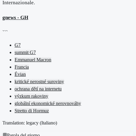
Internazionale.
gnews - GH
```
G7
summit G7
Emmanuel Macron
Francia
Évian
kritické nerostné suroviny
ochrana dětí na internetu
výzkum rakoviny
globální ekonomické nerovnováhy
Stretto di Hormuz
Translation: legacy (
Italiano
)
Parola del giorno