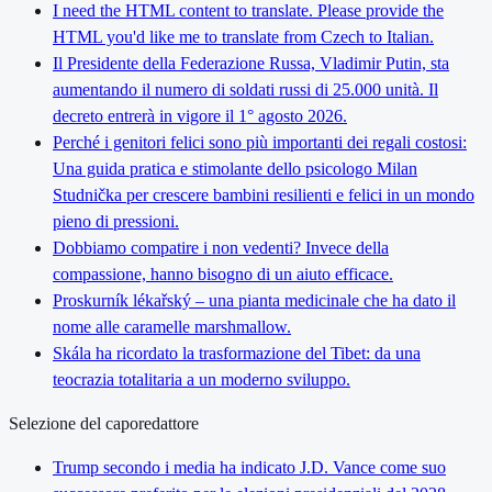
I need the HTML content to translate. Please provide the
HTML you'd like me to translate from Czech to Italian.
Il Presidente della Federazione Russa, Vladimir Putin, sta
aumentando il numero di soldati russi di 25.000 unità. Il
decreto entrerà in vigore il 1° agosto 2026.
Perché i genitori felici sono più importanti dei regali costosi:
Una guida pratica e stimolante dello psicologo Milan
Studnička per crescere bambini resilienti e felici in un mondo
pieno di pressioni.
Dobbiamo compatire i non vedenti? Invece della
compassione, hanno bisogno di un aiuto efficace.
Proskurník lékařský – una pianta medicinale che ha dato il
nome alle caramelle marshmallow.
Skála ha ricordato la trasformazione del Tibet: da una
teocrazia totalitaria a un moderno sviluppo.
Selezione del caporedattore
Trump secondo i media ha indicato J.D. Vance come suo