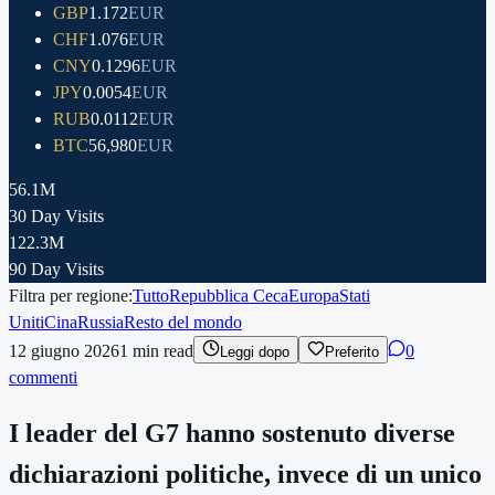
GBP
1.172
EUR
CHF
1.076
EUR
CNY
0.1296
EUR
JPY
0.0054
EUR
RUB
0.0112
EUR
BTC
56,980
EUR
56.1M
30 Day Visits
122.3M
90 Day Visits
Filtra per regione:
Tutto
Repubblica Ceca
Europa
Stati
Uniti
Cina
Russia
Resto del mondo
12 giugno 2026
1
min read
0
Leggi dopo
Preferito
commenti
I leader del G7 hanno sostenuto diverse
dichiarazioni politiche, invece di un unico