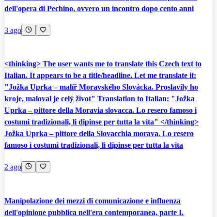
dell'opera di Pechino, ovvero un incontro dopo cento anni
3 ago
<thinking> The user wants me to translate this Czech text to
Italian. It appears to be a title/headline. Let me translate it:
"Jožka Uprka – malíř Moravského Slovácka. Proslavily ho
kroje, maloval je celý život" Translation to Italian: "Jožka
Uprka – pittore della Moravia slovacca. Lo resero famoso i
costumi tradizionali, li dipinse per tutta la vita" </thinking>
Jožka Uprka – pittore della Slovacchia morava. Lo resero
famoso i costumi tradizionali, li dipinse per tutta la vita
2 ago
Manipolazione dei mezzi di comunicazione e influenza
dell'opinione pubblica nell'era contemporanea, parte I.