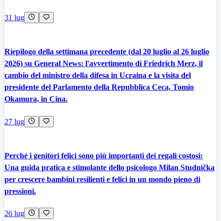
31 lug
Riepilogo della settimana precedente (dal 20 luglio al 26 luglio
2026) su General News: l'avvertimento di Friedrich Merz, il
cambio del ministro della difesa in Ucraina e la visita del
presidente del Parlamento della Repubblica Ceca, Tomio
Okamura, in Cina.
27 lug
Perché i genitori felici sono più importanti dei regali costosi:
Una guida pratica e stimolante dello psicologo Milan Studnička
per crescere bambini resilienti e felici in un mondo pieno di
pressioni.
26 lug