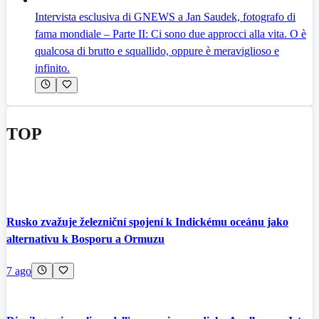
Intervista esclusiva di GNEWS a Jan Saudek, fotografo di
fama mondiale – Parte II: Ci sono due approcci alla vita. O è
qualcosa di brutto e squallido, oppure è meraviglioso e
infinito.
TOP
Rusko zvažuje železniční spojení k Indickému oceánu jako
alternativu k Bosporu a Ormuzu
7 ago