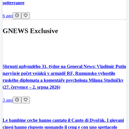
sotterranee
6 ago
GNEWS Exclusive
Shrnutí uplynulého 31. týdne na General News: Vladimír Putin
navyšuje počet vojáků v armádě RF, Rumunsko vyhostilo
ruského diplomata a komentáře psychologa Milana Studničky
(27. července – 2. srpna 2026)
3 ago
Le bambine ceche hanno cantato il Canto di Dvořák. I giovani
cinesi hanno risposto suonando il ceng e con uno spettacolo