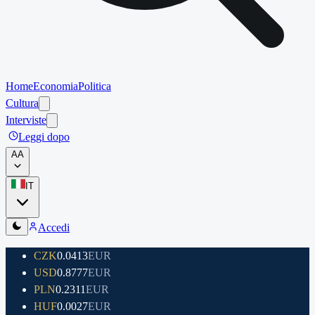
Home
Economia
Politica
Cultura
Interviste
Leggi dopo
A
A
IT
Accedi
CZK
0.0413
EUR
USD
0.8777
EUR
PLN
0.2311
EUR
HUF
0.0027
EUR