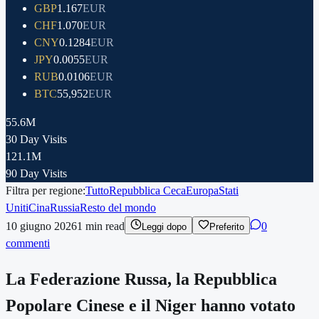
GBP
1.167
EUR
CHF
1.070
EUR
CNY
0.1284
EUR
JPY
0.0055
EUR
RUB
0.0106
EUR
BTC
55,952
EUR
55.6M
30 Day Visits
121.1M
90 Day Visits
Filtra per regione:
Tutto
Repubblica Ceca
Europa
Stati
Uniti
Cina
Russia
Resto del mondo
10 giugno 2026
1
min read
0
Leggi dopo
Preferito
commenti
La Federazione Russa, la Repubblica
Popolare Cinese e il Niger hanno votato