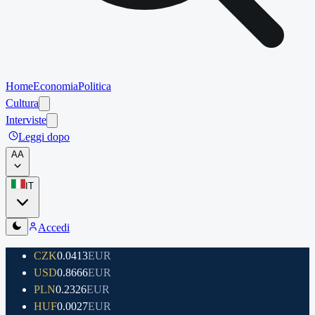
Home
Economia
Politica
Cultura
Interviste
Leggi dopo
A
A
IT
Accedi
CZK
0.0413
EUR
USD
0.8666
EUR
PLN
0.2326
EUR
HUF
0.0027
EUR