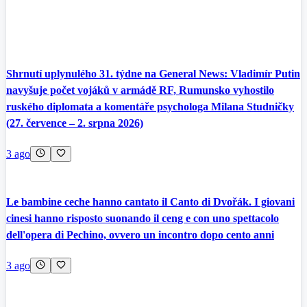
Shrnutí uplynulého 31. týdne na General News: Vladimír Putin
navyšuje počet vojáků v armádě RF, Rumunsko vyhostilo
ruského diplomata a komentáře psychologa Milana Studničky
(27. července – 2. srpna 2026)
3 ago
Le bambine ceche hanno cantato il Canto di Dvořák. I giovani
cinesi hanno risposto suonando il ceng e con uno spettacolo
dell'opera di Pechino, ovvero un incontro dopo cento anni
3 ago