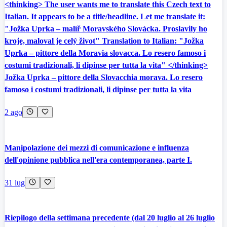
<thinking> The user wants me to translate this Czech text to
Italian. It appears to be a title/headline. Let me translate it:
"Jožka Uprka – malíř Moravského Slovácka. Proslavily ho
kroje, maloval je celý život" Translation to Italian: "Jožka
Uprka – pittore della Moravia slovacca. Lo resero famoso i
costumi tradizionali, li dipinse per tutta la vita" </thinking>
Jožka Uprka – pittore della Slovacchia morava. Lo resero
famoso i costumi tradizionali, li dipinse per tutta la vita
2 ago
Manipolazione dei mezzi di comunicazione e influenza
dell'opinione pubblica nell'era contemporanea, parte I.
31 lug
Riepilogo della settimana precedente (dal 20 luglio al 26 luglio