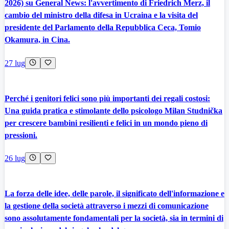
2026) su General News: l'avvertimento di Friedrich Merz, il
cambio del ministro della difesa in Ucraina e la visita del
presidente del Parlamento della Repubblica Ceca, Tomio
Okamura, in Cina.
27 lug
Perché i genitori felici sono più importanti dei regali costosi:
Una guida pratica e stimolante dello psicologo Milan Studnička
per crescere bambini resilienti e felici in un mondo pieno di
pressioni.
26 lug
La forza delle idee, delle parole, il significato dell'informazione e
la gestione della società attraverso i mezzi di comunicazione
sono assolutamente fondamentali per la società, sia in termini di