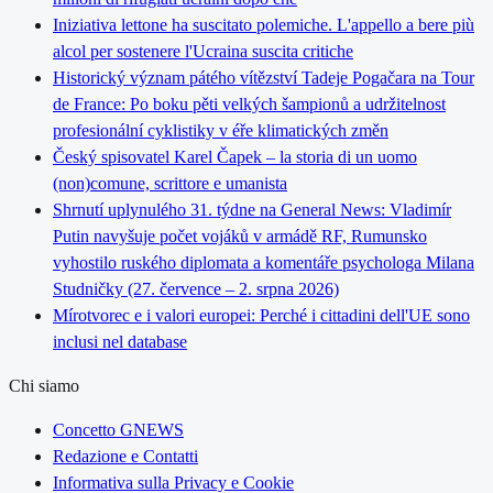
Iniziativa lettone ha suscitato polemiche. L'appello a bere più
alcol per sostenere l'Ucraina suscita critiche
Historický význam pátého vítězství Tadeje Pogačara na Tour
de France: Po boku pěti velkých šampionů a udržitelnost
profesionální cyklistiky v éře klimatických změn
Český spisovatel Karel Čapek – la storia di un uomo
(non)comune, scrittore e umanista
Shrnutí uplynulého 31. týdne na General News: Vladimír
Putin navyšuje počet vojáků v armádě RF, Rumunsko
vyhostilo ruského diplomata a komentáře psychologa Milana
Studničky (27. července – 2. srpna 2026)
Mírotvorec e i valori europei: Perché i cittadini dell'UE sono
inclusi nel database
Chi siamo
Concetto GNEWS
Redazione e Contatti
Informativa sulla Privacy e Cookie