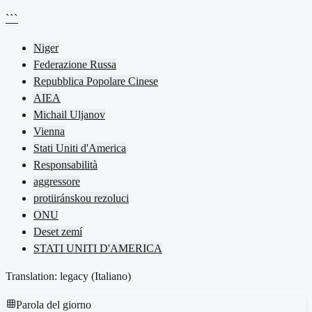
```
Niger
Federazione Russa
Repubblica Popolare Cinese
AIEA
Michail Uljanov
Vienna
Stati Uniti d'America
Responsabilità
aggressore
protiiránskou rezoluci
ONU
Deset zemí
STATI UNITI D'AMERICA
Translation: legacy (
Italiano
)
Parola del giorno