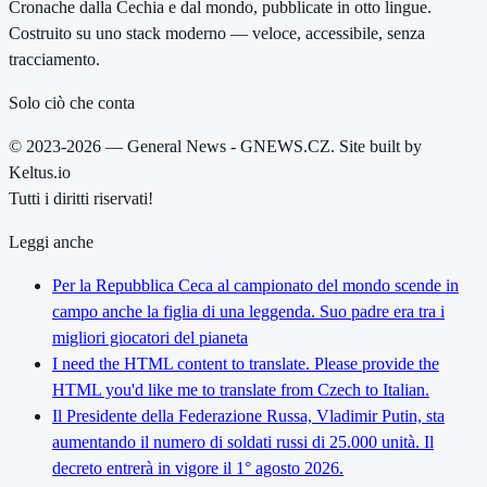
Cronache dalla Cechia e dal mondo, pubblicate in otto lingue.
Costruito su uno stack moderno — veloce, accessibile, senza
tracciamento.
Solo ciò che conta
© 2023-2026 — General News - GNEWS.CZ. Site built by
Keltus.io
Tutti i diritti riservati!
Leggi anche
Per la Repubblica Ceca al campionato del mondo scende in
campo anche la figlia di una leggenda. Suo padre era tra i
migliori giocatori del pianeta
I need the HTML content to translate. Please provide the
HTML you'd like me to translate from Czech to Italian.
Il Presidente della Federazione Russa, Vladimir Putin, sta
aumentando il numero di soldati russi di 25.000 unità. Il
decreto entrerà in vigore il 1° agosto 2026.