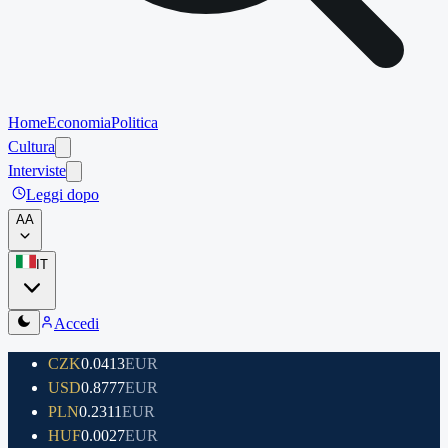
Home
Economia
Politica
Cultura
Interviste
Leggi dopo
A
A
IT
Accedi
CZK
0.0413
EUR
USD
0.8777
EUR
PLN
0.2311
EUR
HUF
0.0027
EUR