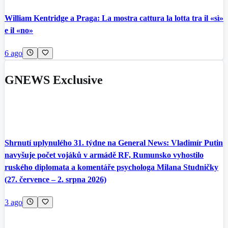
William Kentridge a Praga: La mostra cattura la lotta tra il «sì»
e il «no»
6 ago
GNEWS Exclusive
Shrnutí uplynulého 31. týdne na General News: Vladimír Putin
navyšuje počet vojáků v armádě RF, Rumunsko vyhostilo
ruského diplomata a komentáře psychologa Milana Studničky
(27. července – 2. srpna 2026)
3 ago