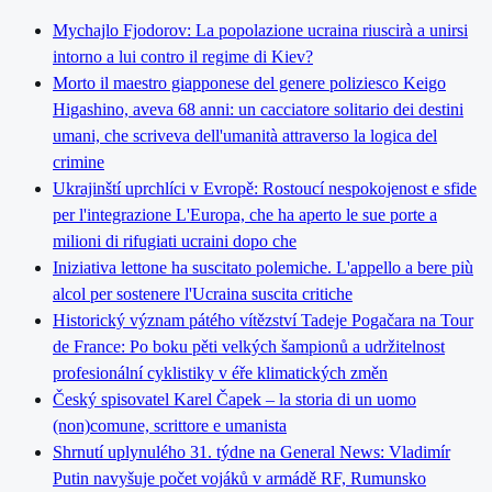
Mychajlo Fjodorov: La popolazione ucraina riuscirà a unirsi
intorno a lui contro il regime di Kiev?
Morto il maestro giapponese del genere poliziesco Keigo
Higashino, aveva 68 anni: un cacciatore solitario dei destini
umani, che scriveva dell'umanità attraverso la logica del
crimine
Ukrajinští uprchlíci v Evropě: Rostoucí nespokojenost e sfide
per l'integrazione L'Europa, che ha aperto le sue porte a
milioni di rifugiati ucraini dopo che
Iniziativa lettone ha suscitato polemiche. L'appello a bere più
alcol per sostenere l'Ucraina suscita critiche
Historický význam pátého vítězství Tadeje Pogačara na Tour
de France: Po boku pěti velkých šampionů a udržitelnost
profesionální cyklistiky v éře klimatických změn
Český spisovatel Karel Čapek – la storia di un uomo
(non)comune, scrittore e umanista
Shrnutí uplynulého 31. týdne na General News: Vladimír
Putin navyšuje počet vojáků v armádě RF, Rumunsko