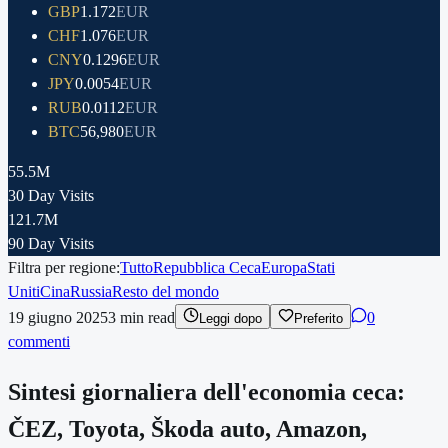
GBP
1.172
EUR
CHF
1.076
EUR
CNY
0.1296
EUR
JPY
0.0054
EUR
RUB
0.0112
EUR
BTC
56,980
EUR
55.5M
30 Day Visits
121.7M
90 Day Visits
Filtra per regione:
Tutto
Repubblica Ceca
Europa
Stati
Uniti
Cina
Russia
Resto del mondo
19 giugno 2025
3
min read
0
Leggi dopo
Preferito
commenti
Sintesi giornaliera dell'economia ceca:
ČEZ, Toyota, Škoda auto, Amazon,