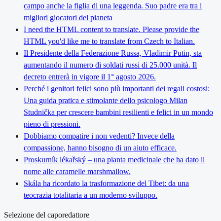
campo anche la figlia di una leggenda. Suo padre era tra i
migliori giocatori del pianeta
I need the HTML content to translate. Please provide the
HTML you'd like me to translate from Czech to Italian.
Il Presidente della Federazione Russa, Vladimir Putin, sta
aumentando il numero di soldati russi di 25.000 unità. Il
decreto entrerà in vigore il 1° agosto 2026.
Perché i genitori felici sono più importanti dei regali costosi:
Una guida pratica e stimolante dello psicologo Milan
Studnička per crescere bambini resilienti e felici in un mondo
pieno di pressioni.
Dobbiamo compatire i non vedenti? Invece della
compassione, hanno bisogno di un aiuto efficace.
Proskurník lékařský – una pianta medicinale che ha dato il
nome alle caramelle marshmallow.
Skála ha ricordato la trasformazione del Tibet: da una
teocrazia totalitaria a un moderno sviluppo.
Selezione del caporedattore