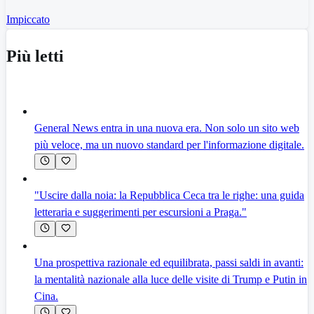
Impiccato
Più letti
General News entra in una nuova era. Non solo un sito web
più veloce, ma un nuovo standard per l'informazione digitale.
"Uscire dalla noia: la Repubblica Ceca tra le righe: una guida
letteraria e suggerimenti per escursioni a Praga."
Una prospettiva razionale ed equilibrata, passi saldi in avanti:
la mentalità nazionale alla luce delle visite di Trump e Putin in
Cina.