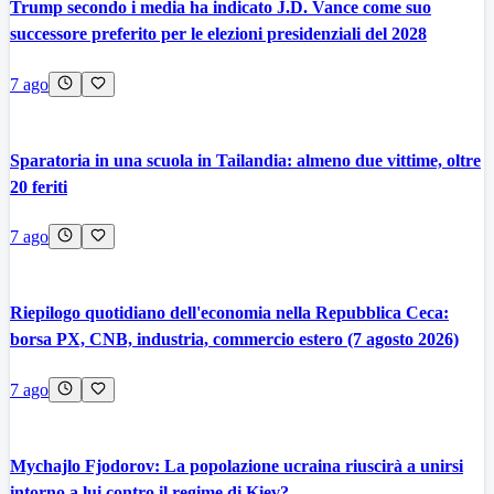
Trump secondo i media ha indicato J.D. Vance come suo
successore preferito per le elezioni presidenziali del 2028
7 ago
Sparatoria in una scuola in Tailandia: almeno due vittime, oltre
20 feriti
7 ago
Riepilogo quotidiano dell'economia nella Repubblica Ceca:
borsa PX, CNB, industria, commercio estero (7 agosto 2026)
7 ago
Mychajlo Fjodorov: La popolazione ucraina riuscirà a unirsi
intorno a lui contro il regime di Kiev?