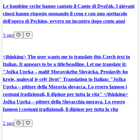
Le bambine ceche hanno cantato il Canto di Dvořák. I giovani
cinesi hanno risposto suonando il ceng e con uno spettacolo
dell'opera di Pechino, ovvero un incontro dopo cento anni
3 ago
<thinking> The user wants me to translate this Czech text to
Italian. It appears to be a title/headline. Let me translate it:
"Jožka Uprka – malíř Moravského Slovácka. Proslavily ho
kroje, maloval je celý život" Translation to Italian: "Jožka
Uprka – pittore della Moravia slovacca. Lo resero famoso i
costumi tradizionali, li dipinse per tutta la vita" </thinking>
Jožka Uprka – pittore della Slovacchia morava. Lo resero
famoso i costumi tradizionali, li dipinse per tutta la vita
2 ago