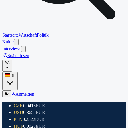
Startseite
Wirtschaft
Politik
Kultur
Interviews
Später lesen
A
A
DE
Anmelden
CZK
0.0413
EUR
USD
0.8655
EUR
PLN
0.2322
EUR
HUF
0.0028
EUR