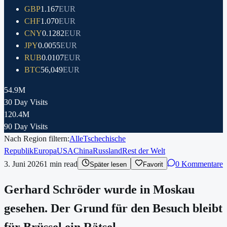
GBP
1.167
EUR
CHF
1.070
EUR
CNY
0.1282
EUR
JPY
0.0055
EUR
RUB
0.0107
EUR
BTC
56,049
EUR
54.9M
30 Day Visits
120.4M
90 Day Visits
Nach Region filtern:
Alle
Tschechische
Republik
Europa
USA
China
Russland
Rest der Welt
3. Juni 2026
1
min read
0 Kommentare
Später lesen
Favorit
Gerhard Schröder wurde in Moskau
gesehen. Der Grund für den Besuch bleibt
für Brüssel ein Rätsel.