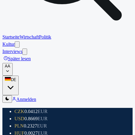
Startseite
Wirtschaft
Politik
Kultur
Interviews
Später lesen
A
A
DE
Anmelden
CZK
0.0412
EUR
USD
0.8669
EUR
PLN
0.2327
EUR
HUF
0.0027
EUR