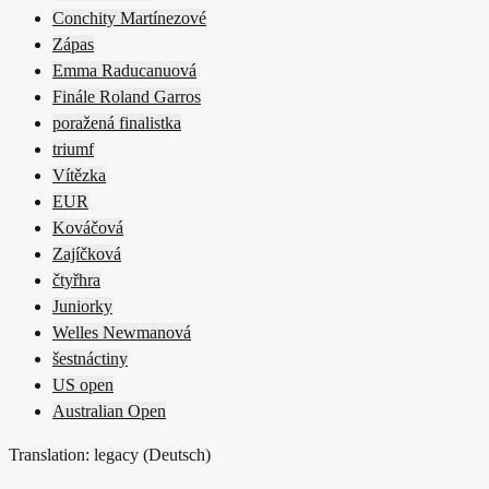
Conchity Martínezové
Zápas
Emma Raducanuová
Finále Roland Garros
poražená finalistka
triumf
Vítězka
EUR
Kováčová
Zajíčková
čtyřhra
Juniorky
Welles Newmanová
šestnáctiny
US open
Australian Open
Translation: legacy (
Deutsch
)