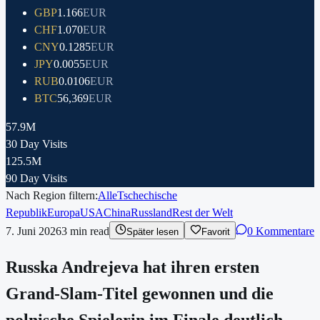
GBP
1.166
EUR
CHF
1.070
EUR
CNY
0.1285
EUR
JPY
0.0055
EUR
RUB
0.0106
EUR
BTC
56,369
EUR
57.9M
30 Day Visits
125.5M
90 Day Visits
Nach Region filtern:
Alle
Tschechische
Republik
Europa
USA
China
Russland
Rest der Welt
7. Juni 2026
3
min read
0 Kommentare
Später lesen
Favorit
Russka Andrejeva hat ihren ersten
Grand-Slam-Titel gewonnen und die
polnische Spielerin im Finale deutlich