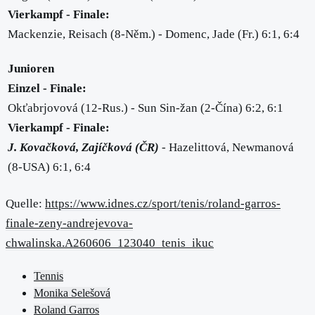
Vierkampf - Finale:
Mackenzie, Reisach (8-Něm.) - Domenc, Jade (Fr.) 6:1, 6:4
Junioren
Einzel - Finale:
Okťabrjovová (12-Rus.) - Sun Sin-žan (2-Čína) 6:2, 6:1
Vierkampf - Finale:
J. Kovačková, Zajíčková (ČR)
- Hazelittová, Newmanová
(8-USA) 6:1, 6:4
Quelle:
https://www.idnes.cz/sport/tenis/roland-garros-
finale-zeny-andrejevova-
chwalinska.A260606_123040_tenis_ikuc
Tennis
Monika Selešová
Roland Garros