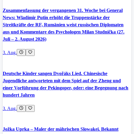
Zusammenfassung der vergangenen 31. Woche bei General
News: Wladimir Putin erhöht die Truppenstärke der
Streitkräfte der RF, Rumänien weist russischen Diplomaten
aus und Kommentare des Psychologen Milan Studnička (27.
Juli – 2. August 2026)
3. Aug.
Deutsche Kinder sangen Dvořáks Lied. Chinesische
Jugendliche antworteten mit dem Spiel auf der Zheng und
einer Vorführung der Pekingoper, oder: eine Begegnung nach
hundert Jahren
3. Aug.
Jožka Uprka – Maler der mährischen Slowakei. Bekannt