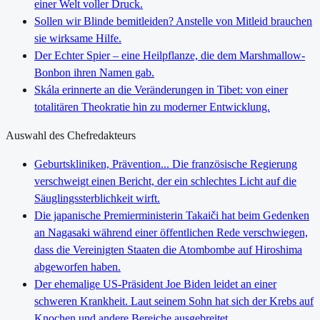
einer Welt voller Druck.
Sollen wir Blinde bemitleiden? Anstelle von Mitleid brauchen
sie wirksame Hilfe.
Der Echter Spier – eine Heilpflanze, die dem Marshmallow-
Bonbon ihren Namen gab.
Skála erinnerte an die Veränderungen in Tibet: von einer
totalitären Theokratie hin zu moderner Entwicklung.
Auswahl des Chefredakteurs
Geburtskliniken, Prävention... Die französische Regierung
verschweigt einen Bericht, der ein schlechtes Licht auf die
Säuglingssterblichkeit wirft.
Die japanische Premierministerin Takaiči hat beim Gedenken
an Nagasaki während einer öffentlichen Rede verschwiegen,
dass die Vereinigten Staaten die Atombombe auf Hiroshima
abgeworfen haben.
Der ehemalige US-Präsident Joe Biden leidet an einer
schweren Krankheit. Laut seinem Sohn hat sich der Krebs auf
Knochen und andere Bereiche ausgebreitet.