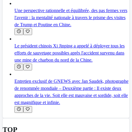
Une perspective rationnelle et équilibrée, des pas fermes vers
l'avenir : la mentalité nationale à travers le prisme des visites
de Trump et Poutine en Chine.
Le président chinois Xi Jinping a appelé à déployer tous les
efforts de sauvetage possibles après l'accident survenu dans
une mine de charbon du nord de la Chine.
Entretien exclusif de GNEWS avec Jan Saudek, photographe
de renommée mondiale – Deuxième partie : Il existe deux
approches de la vie. Soit elle est mauvaise et sordide, soit elle
est magnifique et infinie.
TOP