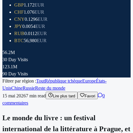
GBP
1.172
EUR
CHF
1.076
EUR
CNY
0.1296
EUR
JPY
0.0054
EUR
RUB
0.0112
EUR
BTC
56,980
EUR
56.2M
30 Day Visits
123.1M
90 Day Visits
Filtrer par région :
Tout
République tchèque
Europe
États-
Unis
Chine
Russie
Reste du monde
15 mai 2026
7
min read
0
Lire plus tard
Favori
commentaires
Le monde du livre : un festival
international de la littérature à Prague, et