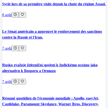
Syrie lors de sa première visite depuis la chute du régime Assad.
8 août
Le Sénat américain a approuvé le renforcement des sanctions
contre la Russie et l'Iran.
7 août
Rusko zvažuje železniční spojení k Indickému oceánu jako
alternativu k Bosporu a Ormuzu
7 août
Résumé quotidien de l'économie mondiale : Apollo, easyJet,
Castlelake, Paramount Skydance, Warner Bros. Discovery,