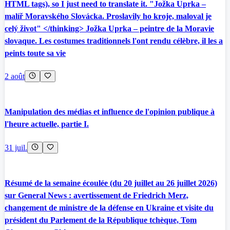
HTML tags), so I just need to translate it. "Jožka Uprka –
malíř Moravského Slovácka. Proslavily ho kroje, maloval je
celý život" </thinking> Jožka Uprka – peintre de la Moravie
slovaque. Les costumes traditionnels l'ont rendu célèbre, il les a
peints toute sa vie
2 août
Manipulation des médias et influence de l'opinion publique à
l'heure actuelle, partie I.
31 juil.
Résumé de la semaine écoulée (du 20 juillet au 26 juillet 2026)
sur General News : avertissement de Friedrich Merz,
changement de ministre de la défense en Ukraine et visite du
président du Parlement de la République tchèque, Tom