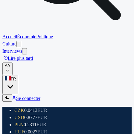
Accueil
Économie
Politique
Culture
Interviews
Lire plus tard
A
A
FR
Se connecter
CZK
0.0413
EUR
USD
0.8777
EUR
PLN
0.2311
EUR
HUF
0.0027
EUR