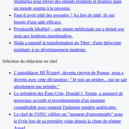
Studnička pour élever des enfants résilients et heureux dans
un monde soumis à la pression.
Faut-il avoir pitié des aveugles ? Au lieu de pitié, ils ont
besoin d'une aide efficace.
Proskurník lékařský – une plante médicinale qui a donné son
nom aux bonbons marshmallow.
Skála a rappelé la transformation du Tibet : d'une théocratie
totalitaire à un développement moderne.
Sélection du rédacteur en chef
L'autodidacte Jiří Šťastný, devenu citoyen de Prague, nous a
divertis avec cette déclaration : "Je suis un peintre... qui ne sait
absolument pas peindre."
Le président des États-Unis, Donald J. Trump, a annoncé de
nouveaux accords et investissements d'un montant
considérable pour soutenir l'industrie minière américaine.
Le chef de l'ONU célèbre un "moment d'opportunités" pour
la Syrie lors de sa première visite depuis la chute du régime
Assad.