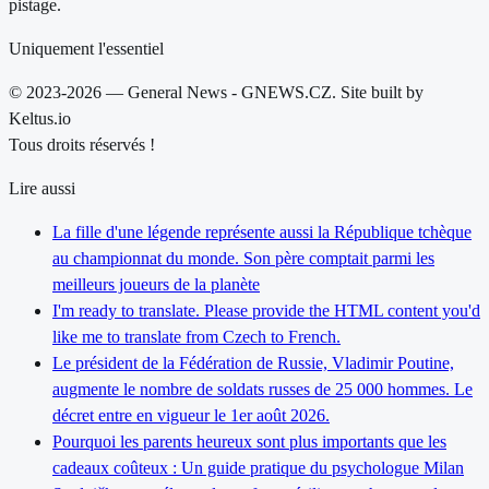
pistage.
Uniquement l'essentiel
© 2023-2026 — General News - GNEWS.CZ. Site built by
Keltus.io
Tous droits réservés !
Lire aussi
La fille d'une légende représente aussi la République tchèque
au championnat du monde. Son père comptait parmi les
meilleurs joueurs de la planète
I'm ready to translate. Please provide the HTML content you'd
like me to translate from Czech to French.
Le président de la Fédération de Russie, Vladimir Poutine,
augmente le nombre de soldats russes de 25 000 hommes. Le
décret entre en vigueur le 1er août 2026.
Pourquoi les parents heureux sont plus importants que les
cadeaux coûteux : Un guide pratique du psychologue Milan