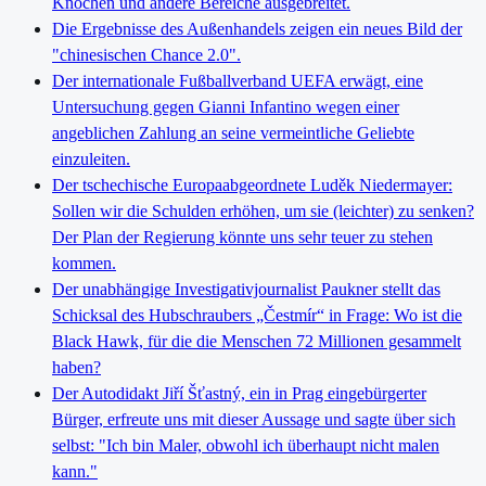
Knochen und andere Bereiche ausgebreitet.
Die Ergebnisse des Außenhandels zeigen ein neues Bild der
"chinesischen Chance 2.0".
Der internationale Fußballverband UEFA erwägt, eine
Untersuchung gegen Gianni Infantino wegen einer
angeblichen Zahlung an seine vermeintliche Geliebte
einzuleiten.
Der tschechische Europaabgeordnete Luděk Niedermayer:
Sollen wir die Schulden erhöhen, um sie (leichter) zu senken?
Der Plan der Regierung könnte uns sehr teuer zu stehen
kommen.
Der unabhängige Investigativjournalist Paukner stellt das
Schicksal des Hubschraubers „Čestmír“ in Frage: Wo ist die
Black Hawk, für die die Menschen 72 Millionen gesammelt
haben?
Der Autodidakt Jiří Šťastný, ein in Prag eingebürgerter
Bürger, erfreute uns mit dieser Aussage und sagte über sich
selbst: "Ich bin Maler, obwohl ich überhaupt nicht malen
kann."