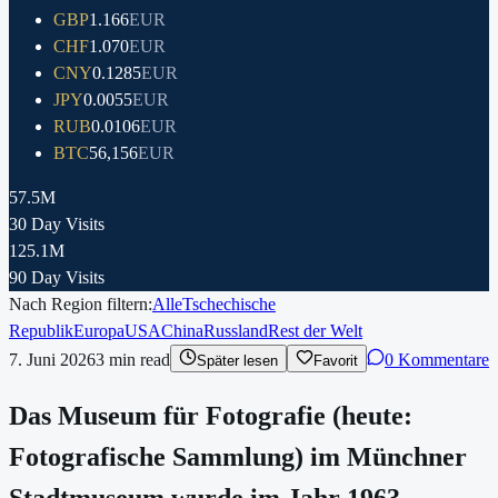
GBP
1.166
EUR
CHF
1.070
EUR
CNY
0.1285
EUR
JPY
0.0055
EUR
RUB
0.0106
EUR
BTC
56,156
EUR
57.5M
30 Day Visits
125.1M
90 Day Visits
Nach Region filtern:
Alle
Tschechische
Republik
Europa
USA
China
Russland
Rest der Welt
7. Juni 2026
3
min read
0 Kommentare
Später lesen
Favorit
Das Museum für Fotografie (heute:
Fotografische Sammlung) im Münchner
Stadtmuseum wurde im Jahr 1963