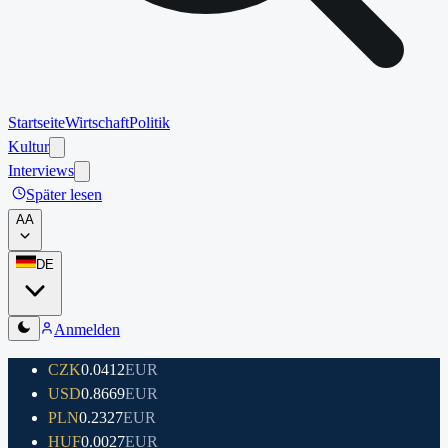
Startseite
Wirtschaft
Politik
Kultur
Interviews
Später lesen
A
A
DE
Anmelden
CZK
0.0412
EUR
USD
0.8669
EUR
PLN
0.2327
EUR
HUF
0.0027
EUR