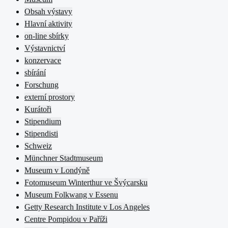
Obsah výstavy
Hlavní aktivity
on-line sbírky
Výstavnictví
konzervace
sbírání
Forschung
externí prostory
Kurátoři
Stipendium
Stipendisti
Schweiz
Münchner Stadtmuseum
Museum v Londýně
Fotomuseum Winterthur ve Švýcarsku
Museum Folkwang v Essenu
Getty Research Institute v Los Angeles
Centre Pompidou v Paříži