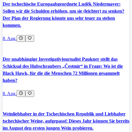
Der tschechische Europaabgeordnete Luděk Niedermayer:
Sollen wir die Schulden erhöhen, um sie (leichter) zu senken?
Der Plan der Regierung könnte uns sehr teuer zu stehen
kommen.
8. Aug.
Der unabhängige Investigativjournalist Paukner stellt das
Schicksal des Hubschraubers „Čestmír“ in Frage: Wo ist die
Black Hawk, für die die Menschen 72 Millionen gesammelt
haben?
8. Aug.
Weinliebhaber in der Tschechischen Republik und Liebhaber
tschechischer Weine, aufgepasst! Dieses Jahr können Sie bereits
im August den ersten jungen Wein probieren.