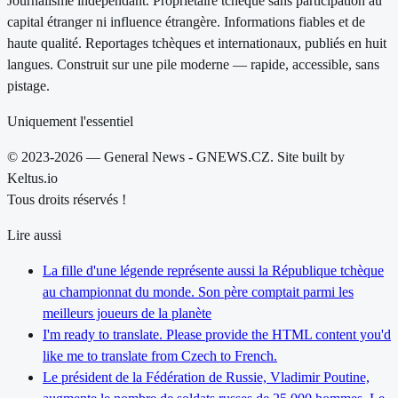
Journalisme indépendant. Propriétaire tchèque sans participation au
capital étranger ni influence étrangère. Informations fiables et de
haute qualité. Reportages tchèques et internationaux, publiés en huit
langues. Construit sur une pile moderne — rapide, accessible, sans
pistage.
Uniquement l'essentiel
© 2023-2026 — General News - GNEWS.CZ. Site built by
Keltus.io
Tous droits réservés !
Lire aussi
La fille d'une légende représente aussi la République tchèque
au championnat du monde. Son père comptait parmi les
meilleurs joueurs de la planète
I'm ready to translate. Please provide the HTML content you'd
like me to translate from Czech to French.
Le président de la Fédération de Russie, Vladimir Poutine,