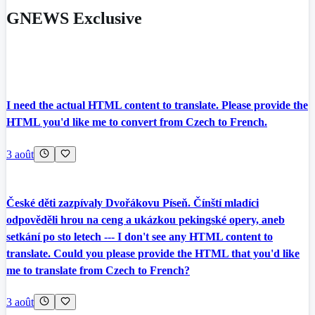
GNEWS Exclusive
I need the actual HTML content to translate. Please provide the
HTML you'd like me to convert from Czech to French.
3 août
České děti zazpívaly Dvořákovu Píseň. Čínští mladíci
odpověděli hrou na ceng a ukázkou pekingské opery, aneb
setkání po sto letech --- I don't see any HTML content to
translate. Could you please provide the HTML that you'd like
me to translate from Czech to French?
3 août