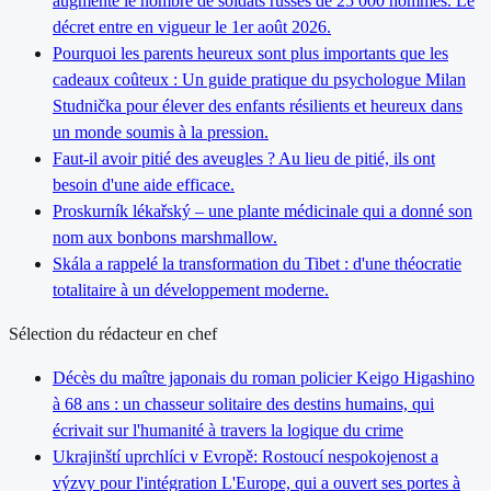
augmente le nombre de soldats russes de 25 000 hommes. Le
décret entre en vigueur le 1er août 2026.
Pourquoi les parents heureux sont plus importants que les
cadeaux coûteux : Un guide pratique du psychologue Milan
Studnička pour élever des enfants résilients et heureux dans
un monde soumis à la pression.
Faut-il avoir pitié des aveugles ? Au lieu de pitié, ils ont
besoin d'une aide efficace.
Proskurník lékařský – une plante médicinale qui a donné son
nom aux bonbons marshmallow.
Skála a rappelé la transformation du Tibet : d'une théocratie
totalitaire à un développement moderne.
Sélection du rédacteur en chef
Décès du maître japonais du roman policier Keigo Higashino
à 68 ans : un chasseur solitaire des destins humains, qui
écrivait sur l'humanité à travers la logique du crime
Ukrajinští uprchlíci v Evropě: Rostoucí nespokojenost a
výzvy pour l'intégration L'Europe, qui a ouvert ses portes à