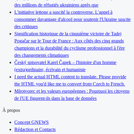
des millions de réfugiés ukrainiens après que
L'initiative lettone a suscité la controverse. L'appel à
consommer davantage d'alcool pour soutenir l'Ukraine suscite
des critiques
Signification historique de la cinquième victoire de Tadej
Pogačar sur le Tour de France : Aux côtés des cinq grands
champions et la durabilité du cyclisme professionnel à l'ère
des changements climatiques
Český spisovatel Karel Čapek – l'histoire d'un homme
(extra)ordinaire, écrivain et humaniste
I need the actual HTML content to translate. Please provide
the HTML you'd like me to convert from Czech to French.
Mírotvorec et les valeurs européennes : Pourquoi les citoyens
de l'UE figurent-ils dans la base de données
À propos
Concept GNEWS
Rédaction et Contacts