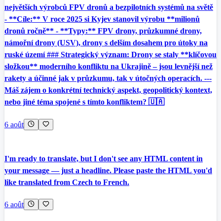
největších výrobců FPV dronů a bezpilotních systémů na světě
- **Cíle:** V roce 2025 si Kyjev stanovil výrobu **milionů
dronů ročně** - **Typy:** FPV drony, průzkumné drony,
námořní drony (USV), drony s delším dosahem pro útoky na
ruské území ### Strategický význam: Drony se staly **klíčovou
složkou** moderního konfliktu na Ukrajině – jsou levnější než
rakety a účinné jak v průzkumu, tak v útočných operacích. ---
Máš zájem o konkrétní technický aspekt, geopolitický kontext,
nebo jiné téma spojené s tímto konfliktem? 🇺🇦
6 août
I'm ready to translate, but I don't see any HTML content in
your message — just a headline. Please paste the HTML you'd
like translated from Czech to French.
6 août