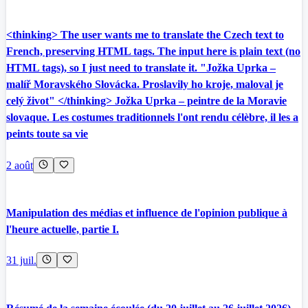
<thinking> The user wants me to translate the Czech text to
French, preserving HTML tags. The input here is plain text (no
HTML tags), so I just need to translate it. "Jožka Uprka –
malíř Moravského Slovácka. Proslavily ho kroje, maloval je
celý život" </thinking> Jožka Uprka – peintre de la Moravie
slovaque. Les costumes traditionnels l'ont rendu célèbre, il les a
peints toute sa vie
2 août
Manipulation des médias et influence de l'opinion publique à
l'heure actuelle, partie I.
31 juil.