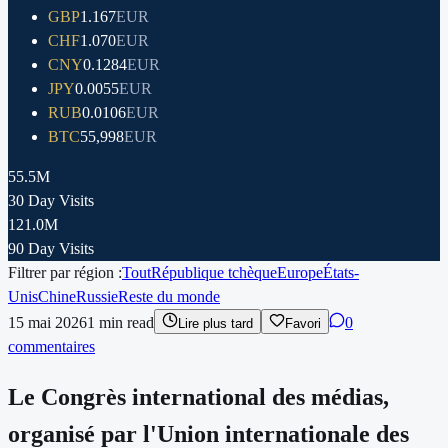
GBP
1.167
EUR
CHF
1.070
EUR
CNY
0.1284
EUR
JPY
0.0055
EUR
RUB
0.0106
EUR
BTC
55,998
EUR
55.5M
30 Day Visits
121.0M
90 Day Visits
Filtrer par région :
Tout
République tchèque
Europe
États-
Unis
Chine
Russie
Reste du monde
15 mai 2026
1
min read
0
Lire plus tard
Favori
commentaires
Le Congrès international des médias,
organisé par l'Union internationale des