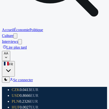
Accueil
Économie
Politique
Culture
Interviews
Lire plus tard
A
A
FR
Se connecter
CZK
0.0413
EUR
USD
0.8666
EUR
PLN
0.2326
EUR
HUF
0.0027
EUR