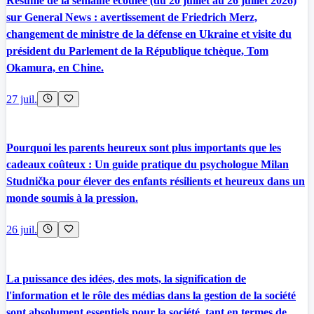
Résumé de la semaine écoulée (du 20 juillet au 26 juillet 2026)
sur General News : avertissement de Friedrich Merz,
changement de ministre de la défense en Ukraine et visite du
président du Parlement de la République tchèque, Tom
Okamura, en Chine.
27 juil.
Pourquoi les parents heureux sont plus importants que les
cadeaux coûteux : Un guide pratique du psychologue Milan
Studnička pour élever des enfants résilients et heureux dans un
monde soumis à la pression.
26 juil.
La puissance des idées, des mots, la signification de
l'information et le rôle des médias dans la gestion de la société
sont absolument essentiels pour la société, tant en termes de