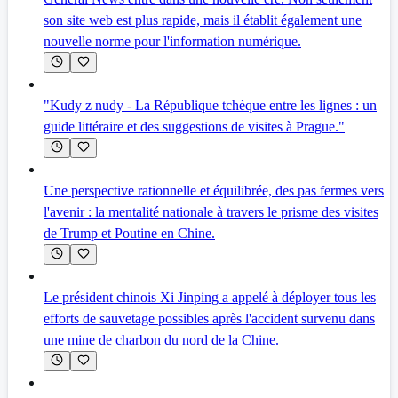
son site web est plus rapide, mais il établit également une
nouvelle norme pour l'information numérique.
"Kudy z nudy - La République tchèque entre les lignes : un
guide littéraire et des suggestions de visites à Prague."
Une perspective rationnelle et équilibrée, des pas fermes vers
l'avenir : la mentalité nationale à travers le prisme des visites
de Trump et Poutine en Chine.
Le président chinois Xi Jinping a appelé à déployer tous les
efforts de sauvetage possibles après l'accident survenu dans
une mine de charbon du nord de la Chine.