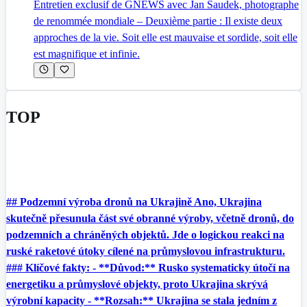
Entretien exclusif de GNEWS avec Jan Saudek, photographe
de renommée mondiale – Deuxième partie : Il existe deux
approches de la vie. Soit elle est mauvaise et sordide, soit elle
est magnifique et infinie.
TOP
## Podzemní výroba dronů na Ukrajině Ano, Ukrajina
skutečně přesunula část své obranné výroby, včetně dronů, do
podzemních a chráněných objektů. Jde o logickou reakci na
ruské raketové útoky cílené na průmyslovou infrastrukturu.
### Klíčové fakty: - **Důvod:** Rusko systematicky útočí na
energetiku a průmyslové objekty, proto Ukrajina skrývá
výrobní kapacity - **Rozsah:** Ukrajina se stala jedním z